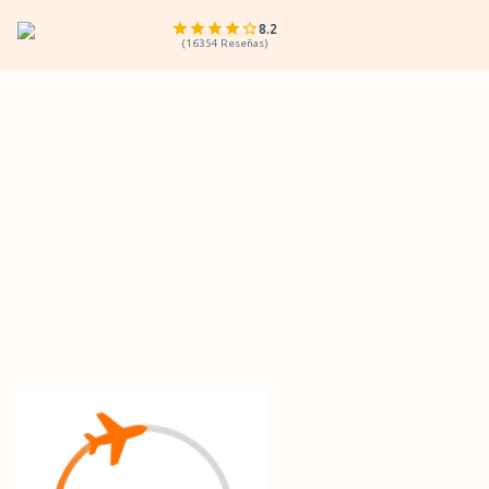
8.2
(
16354
Reseñas
)