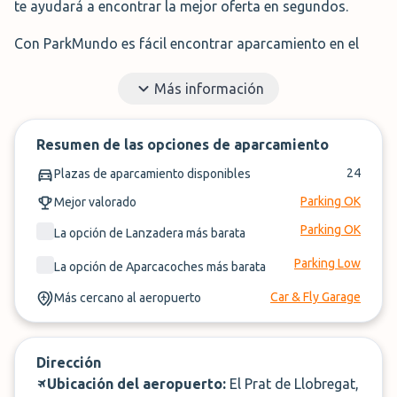
te ayudará a encontrar la mejor oferta en segundos.
Con ParkMundo es fácil encontrar aparcamiento en el
aeropuerto de Barcelona a precios muy competitivos.
Más información
Nos adaptamos a todas tus necesidades: ¿Estás
buscando una plaza de parking cubierta o descubierta?
¿para un par de días o para varias semanas? ¿Quieres
Resumen de las opciones de aparcamiento
contratar un parking con aparcacoches que recoja tu
24
Plazas de aparcamiento disponibles
coche en la terminal o prefieres un parking con servicio
Parking OK
Mejor valorado
de lanzadera que simplemente te traslade del parking al
aeropuerto? Por último, en caso de optar por un parking
Parking OK
La opción de Lanzadera más barata
con lanzadera o shuttle, ¿deseas que el parking se
Parking Low
La opción de Aparcacoches más barata
encuentre lo más cerca posible del aeropuerto?
Car & Fly Garage
Más cercano al aeropuerto
ParkMundo resuelve todas estas incógnitas. Compara
y reserva tu plaza en menos de 2 minutos.
Dirección
Ubicación del aeropuerto:
El Prat de Llobregat,