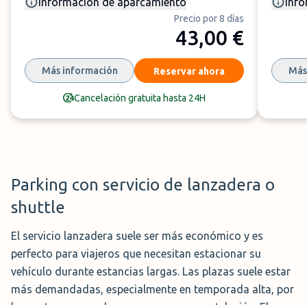
estacionamento situada sólo a 5
Información de aparcamiento
Info
minutos del aeropuerto, con los
Precio por 8 días
43,00 €
mejores niveles de seguridad.
Protecto con vigilancia las 24 horas y videovigilancia,
Más información
Más
este parking con valet cuida muy bien tu vehículo
Reservar ahora
mientras que viajas con un equipo de técnicos expertos.
Cancelación gratuita hasta 24H
La entrega y recogida del coche se efectua desde lad
05:30 por la mañana hasta la medianoche.
Servicio
:
Plazas descubiertas con servicio de
aparcacoches
Parking con servicio de lanzadera o
Dirección
:
Aeropuerto de Barcelona-El Prat. Autovía
shuttle
de Castelldefels KM 191, 5, Barcelona, 08820, España
Horario
:
05:30 - 00:00h
El servicio lanzadera suele ser más económico y es
perfecto para viajeros que necesitan estacionar su
Reserva Ahora →
Ver Opiniones →
vehículo durante estancias largas. Las plazas suele estar
más demandadas, especialmente en temporada alta, por
lo que te recomendamos reserves con antelación. El