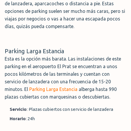
de lanzadera, aparcacoches o distancia a pie. Estas
cámaras de seguridad y control de acceso para
Mientras continúas directamente hacia el aeropuerto, tu
opciones de parking suelen ser mucho más caras, pero si
garantizar la protección de tu coche durante tu ausencia.
coche permanecerá estacionado en un garaje
viajas por negocios o vas a hacer una escapada pocos
Además, el parking dispone de servicios adicionales
subterráneo con sistemas de vigilancia. A tu regreso, el
días, quizás pueda compensarte.
como lavado de vehículos y carga para coches eléctricos.
vehículo será entregado nuevamente en la terminal para
que puedas retomar tu viaje con total comodidad.
Servicio:
aparcacoches, plazas descubiertas, lavado
de coche, carga eléctrica, asistencia de arranque
Servicio:
aparcacoches, plazas cubiertas, inspección
Parking Larga Estancia
del vehículo, asistencia de arranque
Dirección:
Aeropuerto Josep Tarradellas Barcelona-El
Esta es la opción más barata. Las instalaciones de este
Prat, 08820 Barcelona, España
Dirección:
Aeropuerto Josep Tarradellas Barcelona –
parking en el aeropuerto El Prat se encuentran a unos
El Prat, 08820 El Prat de Llobregat, España
Horario:
24 horas
pocos kilómetros de las terminales y cuentan con
Horario:
04:00 - 01:00 h
servicio de lanzadera con una frecuencia de 15-20
Reserva Ahora →
Ver opiniones →
minutos. El
Parking Larga Estancia
alberga hasta 990
Reserva Ahora →
Ver Opiniones →
plazas cubiertas con marquesinas o descubiertas.
Servicio
:
Plazas cubiertos con servicio de lanzadera
Horario
:
24h