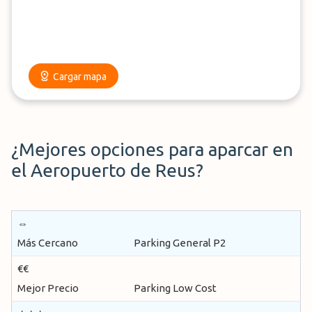
tus fechas de inicio y regreso, ¡y en menos de un minuto
tendrás a tu disposición diversas alternativas para elegir!
Más de 100.000 clientes ya han asegurado su plaza de
estacionamiento a través de nuestra plataforma.
Cargar mapa
¿Mejores opciones para aparcar en
el Aeropuerto de Reus?
⇔
Más Cercano
Parking General P2
€€
Mejor Precio
Parking Low Cost