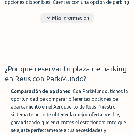
opciones disponibles. Cuentas con una opción de parking
de Aena en Reus y otra opción a precios más bajos en las
inmediaciones del aeropuerto.
Más información
Los usuarios de motocicletas tienen la opción de
estacionar de forma gratuita frente a la terminal de
pasajeros. Aunque este parking no cuenta con vigilancia,
ofrece una solución práctica y accesible para los viajeros
en dos ruedas que desean estacionar cerca de la
¿Por qué reservar tu plaza de parking
terminal.
en Reus con ParkMundo?
Comparación de opciones:
Con ParkMundo, tienes la
Parking con Servicio de Lanzadera
oportunidad de comparar diferentes opciones de
aparcamiento en el Aeropuerto de Reus. Nuestro
La opción de lanzadera, también conocida como shuttle
sistema te permite obtener la mejor oferta posible,
o con bus de cortesía, ofrece una alternativa económica
garantizando que encuentres el estacionamiento que
y conveniente para tu experiencia de estacionamiento
se ajuste perfectamente a tus necesidades y
con ParkMundo. Este servicio es igualmente sencillo y