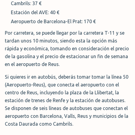
Cambrils: 37 €
Parking con servicio a pie:
Estación del AVE: 40 €
aparcamiento aena en Reus
Aeropuerto de Barcelona-El Prat: 170 €
Por carretera, se puede llegar por la carretera T-11 y se
Prefieres estacionar a una distancia cómoda y caminar
tardan unos 10 minutos, siendo esta la opción más
hasta la terminal del Aeropuerto de Reus? Las opciones
rápida y económica, tomando en consideración el precio
oficiales de estacionamiento te ofrecen esa conveniencia
de la gasolina y el precio de estacionar un fin de semana
y tranquilidad que buscas antes de tu viaje.
en el aeropuerto de Reus.
Convenientemente ubicadas a una distancia prudencial a
Si quieres ir en autobús, deberás tomar tomar la línea 50
pie de la terminal, estas opciones de estacionamiento
(Aeropuerto-Reus), que conecta el aeropuerto con el
oficial te permiten dejar tu vehículo en un lugar seguro y
centro de Reus, incluyendo la plaza de la Llibertat, la
estar en la puerta de salida en pocos minutos. Además,
estación de trenes de Renfe y la estación de autobuses.
al elegir el estacionamiento oficial, tienes la garantía de
Se disponen de seis líneas de autobuses que conectan el
un servicio confiable y la tranquilidad de dejar tu
aeropuerto con Barcelona, Valls, Reus y municipios de la
vehículo en manos expertas mientras estás fuera.
Costa Daurada como Cambrils.
También es posible dejar tu motocicleta gratis frente a la
terminal en una plaza sin vigilancia.