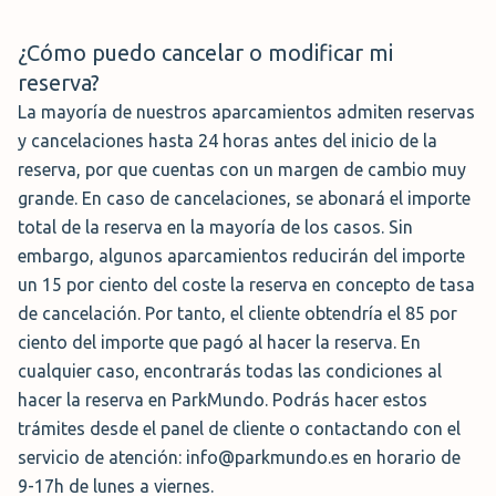
¿Cómo puedo cancelar o modificar mi
Parking Oficial P2
reserva?
El parking de Aena en Reus pone a tu
La mayoría de nuestros aparcamientos admiten reservas
disposición el parking P2. Este se encuentra
y cancelaciones hasta 24 horas antes del inicio de la
a pocos minutos del aeropuerto de Reus.
reserva, por que cuentas con un margen de cambio muy
Tu llegada a la terminal la podrás realizar
grande. En caso de cancelaciones, se abonará el importe
andando en 2 -3 minutos. El parking General P2 de Reus
total de la reserva en la mayoría de los casos. Sin
es una opción con precios más elevados, pero, como
embargo, algunos aparcamientos reducirán del importe
aspecto positivo, puedes acceder al aeropuerto a pie.
un 15 por ciento del coste la reserva en concepto de tasa
Este aparcamiento cuenta con más de 500 plazas de
de cancelación. Por tanto, el cliente obtendría el 85 por
parking cubiertas, perímetro vallado y barrera de
ciento del importe que pagó al hacer la reserva. En
entrada.
cualquier caso, encontrarás todas las condiciones al
hacer la reserva en ParkMundo. Podrás hacer estos
Precio:
76,50 €/semana
trámites desde el panel de cliente o contactando con el
Servicio:
Plazas descubiertas y cubiertas con servicio de
servicio de atención: info@parkmundo.es en horario de
lanzadera
9-17h de lunes a viernes.