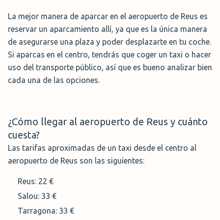
complicaciones, ParkMundo ofrece un servicio de valet o
La mejor manera de aparcar en el aeropuerto de Reus es
aparcacoches para tu conveniencia. Con un coste
reservar un aparcamiento allí, ya que es la única manera
adicional al reservar tu plaza, este servicio te permite
de asegurarse una plaza y poder desplazarte en tu coche.
dejar tu vehículo en manos de un profesional al llegar al
Si aparcas en el centro, tendrás que coger un taxi o hacer
aeropuerto.
uso del transporte público, así que es bueno analizar bien
cada una de las opciones.
Una vez que llegues al punto de encuentro designado, un
encargado se encargará de recibir tu vehículo y llevarlo al
aparcamiento designado. A tu regreso, simplemente
¿Cómo llegar al aeropuerto de Reus y cuánto
llamas a la compañía y tu coche será llevado de vuelta al
cuesta?
punto de recogida.
Las tarifas aproximadas de un taxi desde el centro al
Desde allí, podrás recoger tu vehículo y dirigirte
aeropuerto de Reus son las siguientes:
directamente a tu destino final sin preocupaciones ni
Reus: 22 €
demoras. Con el servicio de valet de ParkMundo, tu viaje
comienza y termina con comodidad y conveniencia.
Salou: 33 €
Tarragona: 33 €