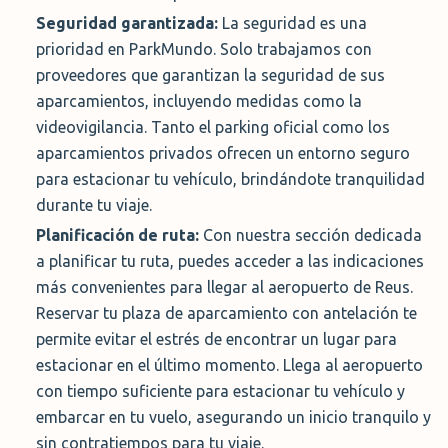
Además de ser una opción más económica, este servicio
Seguridad garantizada:
La seguridad es una
te permite verificar personalmente las instalaciones del
prioridad en ParkMundo. Solo trabajamos con
parking y te brinda la tranquilidad que necesitas para
proveedores que garantizan la seguridad de sus
disfrutar de tu viaje sin preocupaciones. Con el servicio
aparcamientos, incluyendo medidas como la
de lanzadera de ParkMundo, tu viaje comienza y termina
videovigilancia. Tanto el parking oficial como los
de manera conveniente y sin complicaciones.
aparcamientos privados ofrecen un entorno seguro
para estacionar tu vehículo, brindándote tranquilidad
durante tu viaje.
Parking Low Cost Reus
Planificación de ruta:
Con nuestra sección dedicada
Calificación de 9.5/10 de 3 evaluciones
a planificar tu ruta, puedes acceder a las indicaciones
más convenientes para llegar al aeropuerto de Reus.
En el apartado de aparcamientos
Reservar tu plaza de aparcamiento con antelación te
cerca del aeropuerto de Reus,
permite evitar el estrés de encontrar un lugar para
contamos con Parking Low Cost
estacionar en el último momento. Llega al aeropuerto
Reus. Este aparcamiento se
con tiempo suficiente para estacionar tu vehículo y
encuentra a 8 kilómetros del
embarcar en tu vuelo, asegurando un inicio tranquilo y
aeropuerto y pone a tu disposición su servicio de
sin contratiempos para tu viaje.