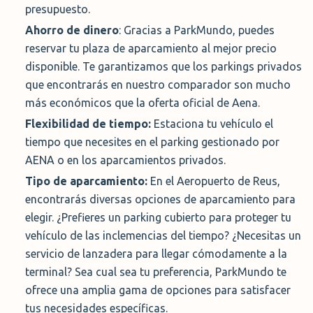
presupuesto.
seguro que la opción de valet, pero a un precio más
Ahorro de dinero
: Gracias a ParkMundo, puedes
asequible.
reservar tu plaza de aparcamiento al mejor precio
Para utilizar este tipo de aparcamientos, simplemente
disponible. Te garantizamos que los parkings privados
conduce hasta el parking y muestra tu reserva
que encontrarás en nuestro comparador son mucho
(generalmente puedes hacerlo desde tu smartphone o
más económicos que la oferta oficial de Aena.
tableta). Una vez estacionado, serás trasladado al
Flexibilidad de tiempo:
Estaciona tu vehículo el
aeropuerto en uno de los minibuses de cortesía del
tiempo que necesites en el parking gestionado por
parking. Te dejarán en el área de salidas para que puedas
AENA o en los aparcamientos privados.
dirigirte cómodamente a tu terminal.
Tipo de aparcamiento:
En el Aeropuerto de Reus,
encontrarás diversas opciones de aparcamiento para
Cuando regreses de tu viaje, simplemente llama al
elegir. ¿Prefieres un parking cubierto para proteger tu
número que recibirás en el correo de confirmación para
vehículo de las inclemencias del tiempo? ¿Necesitas un
avisar de tu llegada. Un representante del parking vendrá
servicio de lanzadera para llegar cómodamente a la
a recogerte, generalmente al mismo punto donde te
terminal? Sea cual sea tu preferencia, ParkMundo te
dejaron, para llevarte de regreso al parking y recuperar tu
ofrece una amplia gama de opciones para satisfacer
vehículo.
tus necesidades específicas.