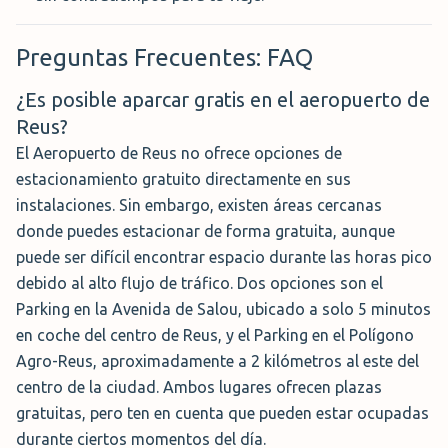
lanzadera. Con este servicio tan solo tendrás que
preocuparte por conducir a sus instalaciones, una vez tu
vehículo esté aparcado, te acercarán al aeropuerto en
Preguntas Frecuentes: FAQ
tan solo 15 minutos. Sus instalaciones se encuentran
¿Es posible aparcar gratis en el aeropuerto de
videovigiladas las 24 horas y con guarda de seguridad
Reus?
nocturno.
El Aeropuerto de Reus no ofrece opciones de
Precio:
50 €/semana
estacionamiento gratuito directamente en sus
instalaciones. Sin embargo, existen áreas cercanas
Servicio:
Plazas descubiertas y cubiertas con servicio de
donde puedes estacionar de forma gratuita, aunque
lanzadera
puede ser difícil encontrar espacio durante las horas pico
Dirección:
Km 3, Carretera N 240, 8, Perafort, Tarragona,
debido al alto flujo de tráfico. Dos opciones son el
43152, España
Parking en la Avenida de Salou, ubicado a solo 5 minutos
Horario:
07:00 - 20:00h
en coche del centro de Reus, y el Parking en el Polígono
Agro-Reus, aproximadamente a 2 kilómetros al este del
centro de la ciudad. Ambos lugares ofrecen plazas
Parking con Servicio de Valet
gratuitas, pero ten en cuenta que pueden estar ocupadas
durante ciertos momentos del día.
Si estás corto de tiempo o prefieres evitar