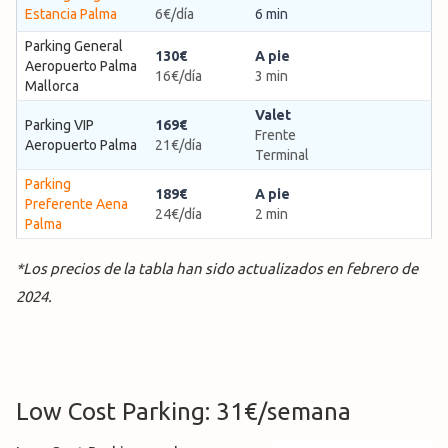
Estancia Palma
6€/día
6 min
Parking General
130€
A pie
Aeropuerto Palma
16€/día
3 min
Mallorca
Valet
Parking VIP
169€
Frente
Aeropuerto Palma
21€/día
Terminal
Parking
189€
A pie
Preferente Aena
24€/día
2 min
Palma
*Los precios de la tabla han sido actualizados en febrero de
2024.
Low Cost Parking: 31€/semana