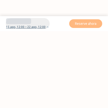
Reserve ahora
15 ago, 12:00 – 22 ago, 12:00
¿Tienes preguntas o problemas con tu
reserva?
Contáctanos