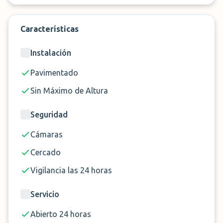
de vehículo. El parking cuenta con sistema de
videovigilancia, alarma conectada con la policía y
Características
seguridad las 24 horas.
Instalación
No lo dudes más y reserva ya tu plaza de
aparcamiento en el aeropuerto de Alicante
. Y por
Pavimentado
si fuera poco, ¡Aeroparking ofrece un lavado
Sin Máximo de Altura
externo gratis si tu reserva supera los 20 euros!
Seguridad
Cámaras
Cercado
Vigilancia las 24 horas
Servicio
Abierto 24 horas