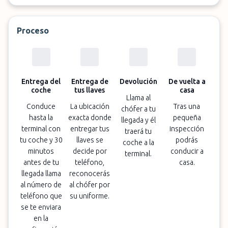
Proceso
Entrega del
Entrega de
Devolución
De vuelta a
coche
tus llaves
casa
Llama al
Conduce
La ubicación
Tras una
chófer a tu
hasta la
exacta donde
pequeña
llegada y él
terminal con
entregar tus
inspección
traerá tu
tu coche y 30
llaves se
podrás
coche a la
minutos
decide por
conducir a
terminal.
antes de tu
teléfono,
casa.
llegada llama
reconocerás
al número de
al chófer por
teléfono que
su uniforme.
se te enviara
en la