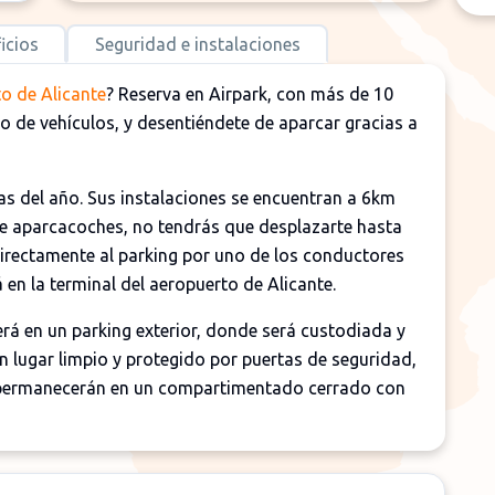
icios
Seguridad e instalaciones
o de Alicante
? Reserva en Airpark, con más de 10
o de vehículos, y desentiéndete de aparcar gracias a
as del año. Sus instalaciones se encuentran a 6km
 de aparcacoches, no tendrás que desplazarte hasta
directamente al parking por uno de los conductores
 en la terminal del aeropuerto de Alicante.
rá en un parking exterior, donde será custodiada y
n lugar limpio y protegido por puertas de seguridad,
es permanecerán en un compartimentado cerrado con
exterior e interior de tu vehículo mientras permaneces
el servicio de ITV y revisión y mantenimiento. En