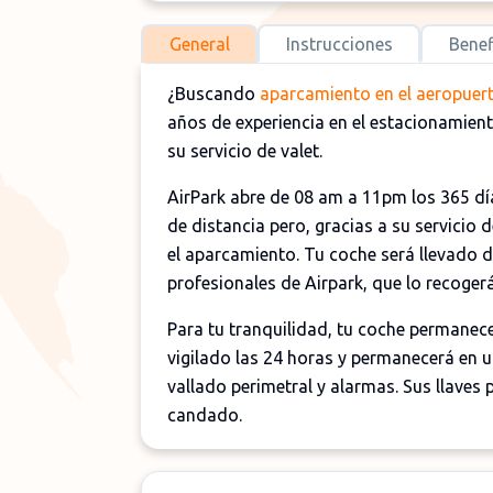
General
Instrucciones
Benef
¿Buscando
aparcamiento en el aeropuert
años de experiencia en el estacionamient
su servicio de valet.
AirPark abre de 08 am a 11pm los 365 dí
de distancia pero, gracias a su servicio
el aparcamiento. Tu coche será llevado 
profesionales de Airpark, que lo recogerá
Para tu tranquilidad, tu coche permanece
vigilado las 24 horas y permanecerá en u
vallado perimetral y alarmas. Sus llav
candado.
Si lo deseas, puedes solicitar el lavado 
fuera. También podrías querer contratar 