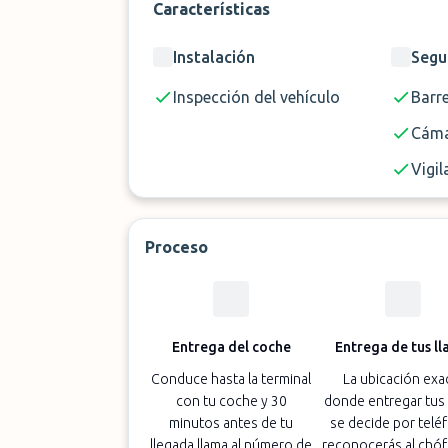
Características
este caso, te sugerimos que lo solicites 
Instalación
Segu
Desliza la página hacia abajo para encon
Airpark Valet Alicante.
Inspección del vehículo
Barr
Cáma
Vigil
Proceso
Entrega del coche
Entrega de tus ll
Conduce hasta la terminal
La ubicación exa
con tu coche y 30
donde entregar tus 
minutos antes de tu
se decide por telé
llegada llama al número de
reconocerás al chóf