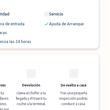
con antelación.
ridad
Servicio
trar fotografías, opiniones y más información de
era de entrada
Ayuda de Arranque
ras
ancia las 24 horas
aves
Devolución
De vuelta a casa
cta
Llama al chófer a tu
Tras una pequeña
llaves
llegada y él traerá tu
inspección podrás
fono,
coche a la terminal.
conducir a casa.
er por