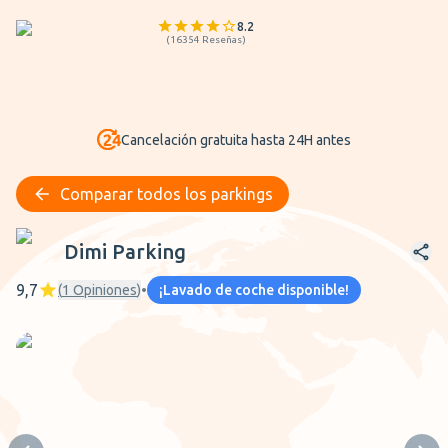
8.2
(
16354
Reseñas
)
Cancelación gratuita hasta 24H antes
Comparar todos los parkings
Dimi Parking
Dimi Parking
9,7
(
1
Opiniones
)
•
¡Lavado de coche disponible!