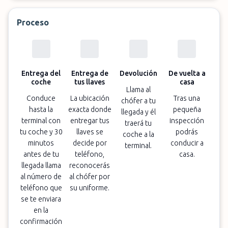
Proceso
Entrega del
Entrega de
Devolución
De vuelta a
coche
tus llaves
casa
Llama al
Conduce
La ubicación
Tras una
chófer a tu
hasta la
exacta donde
pequeña
llegada y él
terminal con
entregar tus
inspección
traerá tu
tu coche y 30
llaves se
podrás
coche a la
minutos
decide por
conducir a
terminal.
antes de tu
teléfono,
casa.
llegada llama
reconocerás
al número de
al chófer por
teléfono que
su uniforme.
se te enviara
en la
confirmación