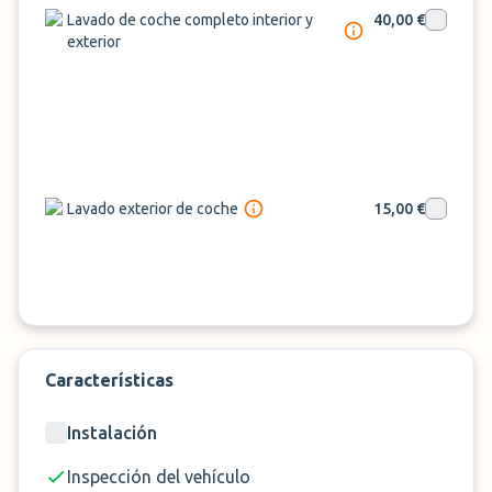
adaptándose a cualquier horario de vuelo, tanto
Lavado de coche completo interior y
40,00 €
de día como de noche.
exterior
¡Reserva ahora Dimi Parking Alicante en
ParkMundo
!
Lavado exterior de coche
15,00 €
Características
Instalación
Inspección del vehículo