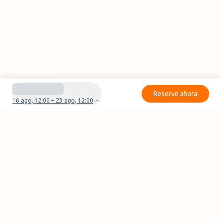
Reserve ahora
16 ago, 12:00 – 23 ago, 12:00
¿Tienes preguntas o problemas con tu
reserva?
Contáctanos