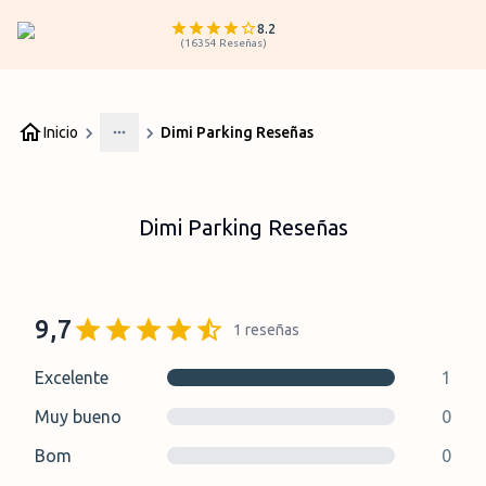
8.2
(
16354
Reseñas
)
Inicio
Dimi Parking Reseñas
More
Dimi Parking Reseñas
9,7
1
reseñas
Excelente
1
Muy bueno
0
Bom
0