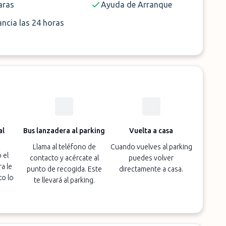
ras
Ayuda de Arranque
ancia las 24 horas
al
Bus lanzadera al parking
Vuelta a casa
Llama al teléfono de
Cuando vuelves al parking
 el
contacto y acércate al
puedes volver
a le
punto de recogida. Este
directamente a casa.
to lo
te llevará al parking.