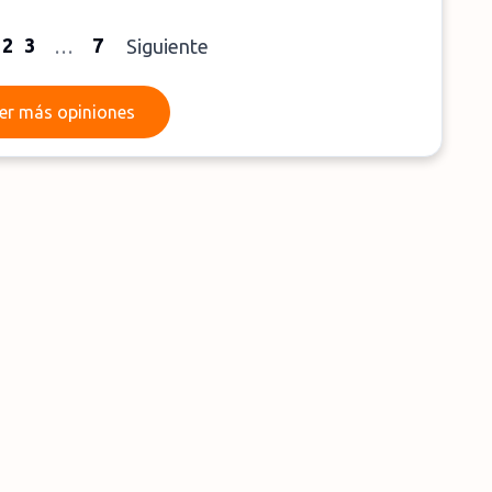
2
3
7
…
Siguiente
Leer más opiniones
er más opiniones