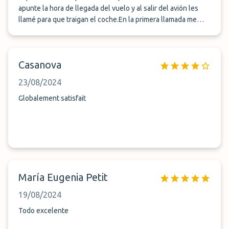
apunte la hora de llegada del vuelo y al salir del avión les
llamé para que traigan el coche.En la primera llamada me
doje8que tardarían media hora ,cosa que me pareció
excesivo. Después de la media hora empecé a llamar y no me
contestaban al teléfono.Goce un montón de llamadas y en
Casanova
alguna me decían que el próximo en traer era mi coche pero
con un tono no adecuado. Al final tardaron 1 hora en traer el
23/08/2024
vehículo. Pesimo
Globalement satisfait
María Eugenia Petit
19/08/2024
Todo excelente