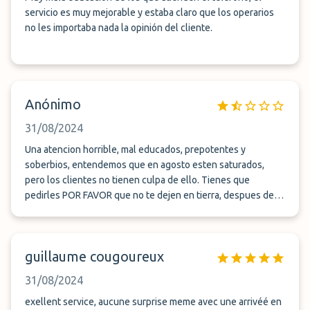
servicio es muy mejorable y estaba claro que los operarios
no les importaba nada la opinión del cliente.
Anónimo
31/08/2024
Una atencion horrible, mal educados, prepotentes y
soberbios, entendemos que en agosto esten saturados,
pero los clientes no tienen culpa de ello. Tienes que
pedirles POR FAVOR que no te dejen en tierra, despues de
pagar por adelantado, te cuelgan y te dejan colgado. Llevo
mas de 10 años usando este tipo de servicios y me ha
parecido, de largo el peor de todos los tratos con el cliente.
guillaume cougoureux
31/08/2024
exellent service, aucune surprise meme avec une arrivéé en