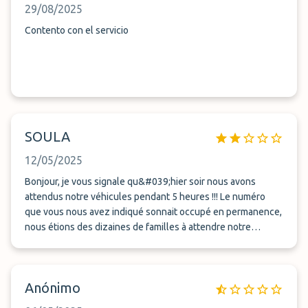
29/08/2025
Contento con el servicio
SOULA
12/05/2025
Bonjour, je vous signale qu&#039;hier soir nous avons
attendus notre véhicules pendant 5 heures !!! Le numéro
que vous nous avez indiqué sonnait occupé en permanence,
nous étions des dizaines de familles à attendre notre
véhicule, certains depuis 8h !!! Nous sommes arrivés très en
retard et fatigués pour chercher nos enfants et avons dus
payer la nounou en conséquence. Je pose ici ma déclaration
Anónimo
avant d&#039;aller plus loin, je souhaite un remboursement
pour tout le temps perdu, d&#039;avoir traité avec un