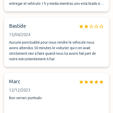
entregar el vehículo 1 h y media mientras uno está tirado en
el aeropuerto. Atienden el teléfono de malas maneras
diciendo que &quot;es lo que hay, que si quieres esperar tu
coche bien y si no te quedas sin él&quot; Cuando llega el
Bastide
vehículo me lo encuentro con 65 km de autonomía cuando
no lo había entregado en reserva, cuando supuestamente el
13/04/2024
parking se encuentra a 8 km del aeropuerto. No reserven en
este parking por favor...
Aucune ponctualité pour nous rendre le véhicule nous
avons attendus 50 minutes le voiturier qui n en avait
strictement rien à faire quand nous lui avons fait part de
notre mécontentement A fuir
Marc
12/12/2023
Bon servei i puntuals