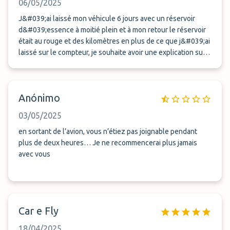
06/05/2025
conducteur arrogant et méprisant qui nous à clairement dit :
ce soir le Barcelone joue et personne ne travaille ...
J&#039;ai laissé mon véhicule 6 jours avec un réservoir
c&#039;est vraiment se foutre de la gueule du monde !!!!
d&#039;essence à moitié plein et à mon retour le réservoir
Merci de prendre ma requête en considération, je ne
était au rouge et des kilomètres en plus de ce que j&#039;ai
lâcherais pas jusqu&#039;à avoir obtenu gain de cause.
laissé sur le compteur, je souhaite avoir une explication sur
ce fait , mais je suppose que vous en avez rien à foutre, ce
serait bien qu&#039;il y est une enquête de la police une
fois pour toute car ce n&#039;est certainement pas la
Anónimo
première fois.
03/05/2025
en sortant de l’avion, vous n’étiez pas joignable pendant
plus de deux heures… Je ne recommencerai plus jamais
avec vous
Car e Fly
18/04/2025