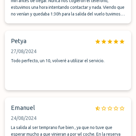
min antes de llegar. Nunca nos cogieron el teléfono,
estuvimos una hora intentando contactar y nada. Viendo que
no venían y quedaba 1:30h para la salida del vuelo tuvimos
que buscar un parking aparte. Por poco no cogemos el vuelo.
No lo recomiendo para nada un timo total. Nunca nos
contactaron ni sé preocuparon por nosotros después del
Petya
incidente.
27/08/2024
Todo perfecto, un 10, volveré a utilizar el servicio.
Emanuel
24/08/2024
La salida al ser temprano fue bien , ya que no tuve que
esperar mucho a que vinieran a por wl coche. En la reserva