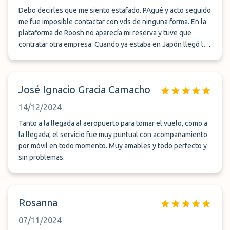
Debo decirles que me siento estafado. PAgué y acto seguido
me fue imposible contactar con vds de ninguna forma. En la
plataforma de Roosh no aparecía mi reserva y tuve que
contratar otra empresa. Cuando ya estaba en Japón llegó la
primera comunicacion de su parte, a las que contesté
inutilmente puesto que seguramente eran comunicaciones
automáticas. El pago que les hice fue dinero tirado, y lo peor
José Ignacio Gracia Camacho
es que en la pag por la que contraté no encontre un modo
de contactar. Espero que me reembolsen mi dinero
14/12/2024
Tanto a la llegada al aeropuerto para tomar el vuelo, como a
la llegada, el servicio fue muy puntual con acompañamiento
por móvil en todo momento. Muy amables y todo perfecto y
sin problemas.
Rosanna
07/11/2024