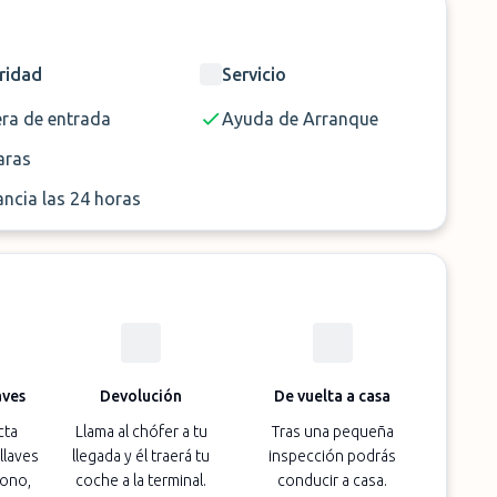
n Park Parking con ParkMundo!
ridad
Servicio
era de entrada
Ayuda de Arranque
ras
ancia las 24 horas
aves
Devolución
De vuelta a casa
cta
Llama al chófer a tu
Tras una pequeña
llaves
llegada y él traerá tu
inspección podrás
fono,
coche a la terminal.
conducir a casa.