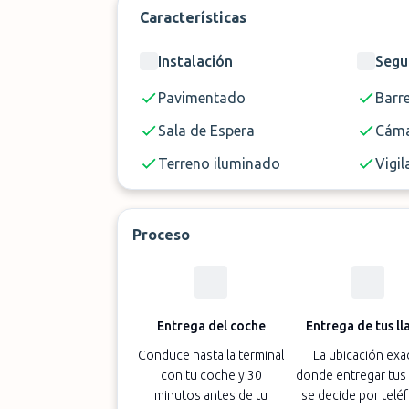
Características
¡No esperes más y reserva tu plaza e
Instalación
Segu
Pavimentado
Barr
Sala de Espera
Cáma
Terreno iluminado
Vigil
Proceso
Entrega del coche
Entrega de tus ll
Conduce hasta la terminal
La ubicación exa
con tu coche y 30
donde entregar tus 
minutos antes de tu
se decide por telé