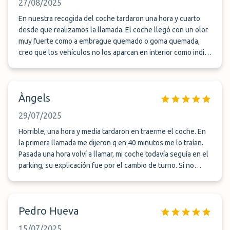
27/08/2025
En nuestra recogida del coche tardaron una hora y cuarto
desde que realizamos la llamada. El coche llegó con un olor
muy fuerte como a embrague quemado o goma quemada,
creo que los vehículos no los aparcan en interior como indica
el anuncio... A parte el mando a distancia no funcionaba ni
para abrir, ni para cerrar las puertas, cambié la pila pero esa
no era la avería. Solicité solventar la incidencia con Vuelapar,
Àngels
pero aún no me han dado solución. No recomiendo esta
empresa.
29/07/2025
Horrible, una hora y media tardaron en traerme el coche. En
la primera llamada me dijeron q en 40 minutos me lo traían.
Pasada una hora volví a llamar, mi coche todavía seguía en el
parking, su explicación fue por el cambio de turno. Si no
llamo aún estaría esperando Total 1,30 horas tardaron en
traermelo, ni una disculpa.
Pedro Hueva
15/07/2025