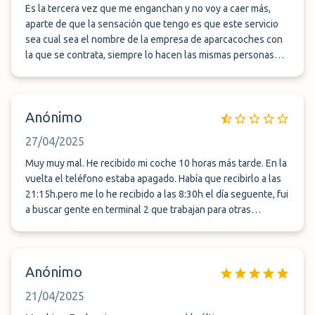
Es la tercera vez que me enganchan y no voy a caer más,
aparte de que la sensación que tengo es que este servicio
sea cual sea el nombre de la empresa de aparcacoches con
la que se contrata, siempre lo hacen las mismas personas
(que tienen caras nada recomendables), pero esto no sería
un problema si no fuese que te dicen que tardan 10-15
minutos y luego la realidad es que esperarás entre una hora
Anónimo
y media y dos horas. Esta última vez llamé después de estar
media hora esperando para saber qué estaba pasando y me
27/04/2025
dijeron que estaban de camino - mentira, vuelvo a llamar
pasada otra media hora y esta vez dicen que hubo un
Muy muy mal. He recibido mi coche 10 horas más tarde. En la
imprevisto, que ahora salen y en 5 minutos lo tendré, pasará
vuelta el teléfono estaba apagado. Había que recibirlo a las
casi otra hora, realmente lamentable, luego llegan todos en
21:15h.pero me lo he recibido a las 8:30h el día seguente, fui
un mismo coche o se quedan todos allí habiendo entregado
a buscar gente en terminal 2 que trabajan para otras
en espera de que otro cliente deje su coche para usarlo para
empresas hasta que he localizado los trabajadores de la
volver a la base. No lo intentéis si no os queréis estropear el
empresa PARKING VOL. Su respuesta ha sido que no sabian
viaje. Volviendo de Roma a Barcelona el tiempo de espera
nada y que el teléfono estaba mal puesto. Les voy a
Anónimo
del coche fue superior al tiempo del vuelo y de recogida de
denunciar.
las maletas. Ahora no respondan aquí abajo que ha sido una
21/04/2025
cosa puntual que ya me lo han hecho 3 veces y en la mejor