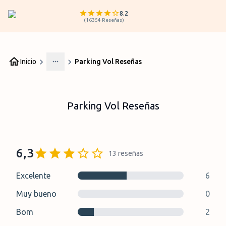
8.2
(
16354
Reseñas
)
Inicio
Parking Vol Reseñas
More
Parking Vol Reseñas
6,3
13
reseñas
Excelente
6
Muy bueno
0
Bom
2