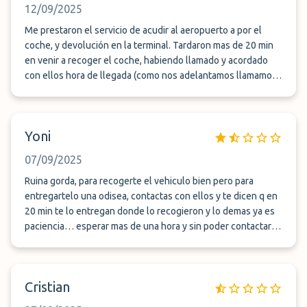
12/09/2025
Me prestaron el servicio de acudir al aeropuerto a por el
coche, y devolución en la terminal. Tardaron mas de 20 min
en venir a recoger el coche, habiendo llamado y acordado
con ellos hora de llegada (como nos adelantamos llamamos
media hora antes para ver si les venía bien y si no
entrabamos mas tarde a la hora acordada, confirmaron que
sin problema) aun así estuvimos esperando un buen tiempo.
Yoni
A la vuelta fue bastante mejor aun así esperamos un poquito.
El mayor problema es que han realizado con el coche casi 40
07/09/2025
km cuando el parking esta a 6 km de la terminal del
aeropuerto, lo que tendrían que ser 12-15km. Aun así como
Ruina gorda, para recogerte el vehiculo bien pero para
no eran muchos no lo tuve en cuenta.
entregartelo una odisea, contactas con ellos y te dicen q en
20 min te lo entregan donde lo recogieron y lo demas ya es
paciencia… esperar mas de una hora y sin poder contactar
con ellos xq no cogen el teléfono
Cristian