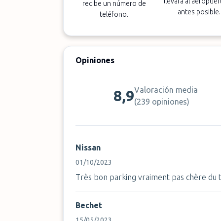
llevará al aeropuer
recibe un número de
antes posible.
teléfono.
Opiniones
Valoración media
8,9
(
239 opiniones
)
Nissan
01/10/2023
Très bon parking vraiment pas chère du to
Bechet
15/05/2023