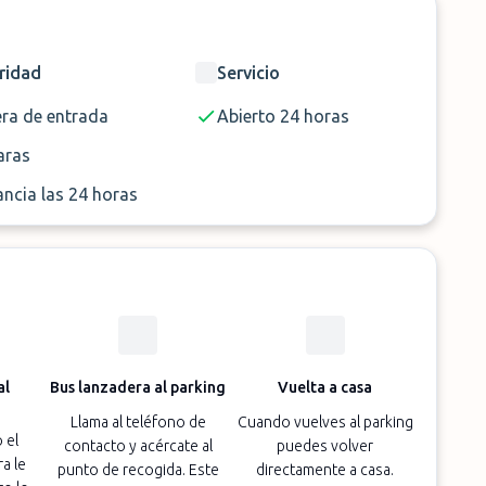
ridad
Servicio
Lanzadera
era de entrada
3 Minutos
Abierto 24 horas
24h
ras
Si
ancia las 24 horas
al
Bus lanzadera al parking
Vuelta a casa
Llama al teléfono de
Cuando vuelves al parking
 el
contacto y acércate al
puedes volver
a le
punto de recogida. Este
directamente a casa.