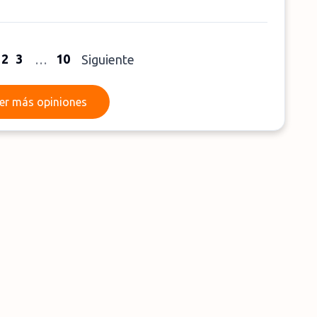
2
3
10
…
Siguiente
Leer más opiniones
er más opiniones