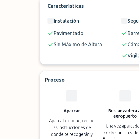
Características
Instalación
Segu
✈️
Servicio
📏
Pavimentado
Distancia
Barr
🕓
Horario
Sin Máximo de Altura
Cáma
🔑 Entrega de llaves
Vigil
Proceso
Aparcar
Bus lanzadera 
aeropuerto
Aparca tu coche, recibe
Una vez aparcado
las instrucciones de
coche, un lanzader
donde te recogerán y