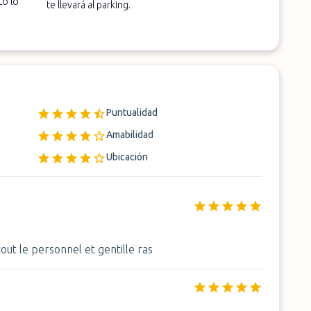
to lo
te llevará al parking.
Puntualidad
Amabilidad
Ubicación
ut le personnel et gentille ras