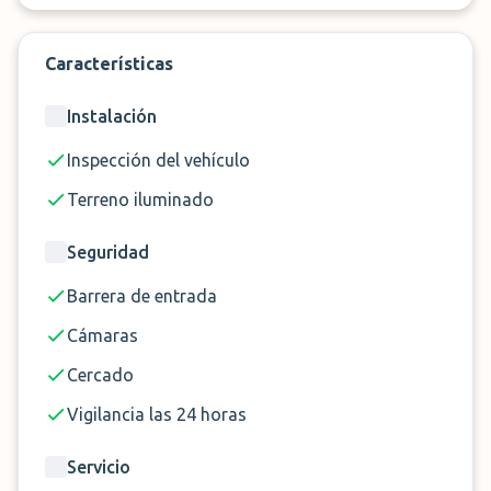
ecológica de tu automóvil o la presión de los
neumáticos.
Características
No lo dudes y haz tu reserva de aparcacoches en
Bordeaux Mérignac con Blue Valet.
Instalación
Inspección del vehículo
Terreno iluminado
✈️
Servicio
Aparcacoches
📏
Distancia
<1 Minuto
Seguridad
🕓
Horario
05:00-23:00
Barrera de entrada
🔑 Entrega de llaves
Si
Cámaras
Cercado
Vigilancia las 24 horas
Servicio