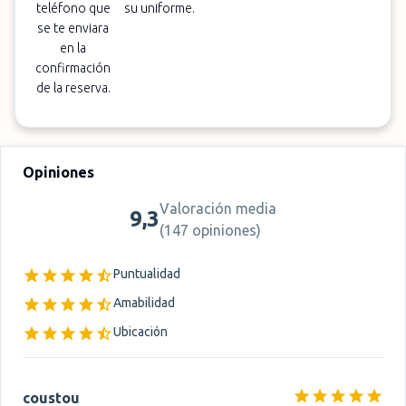
teléfono que
su uniforme.
se te enviara
en la
confirmación
de la reserva.
Opiniones
Valoración media
9,3
(
147 opiniones
)
Puntualidad
Amabilidad
Ubicación
coustou