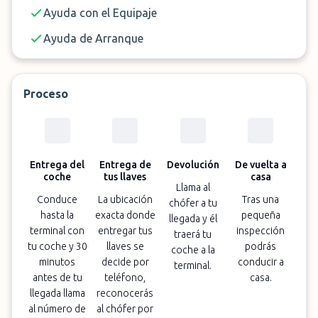
Ayuda con el Equipaje
Ayuda de Arranque
Proceso
Entrega del
Entrega de
Devolución
De vuelta a
coche
tus llaves
casa
Llama al
Conduce
La ubicación
Tras una
chófer a tu
hasta la
exacta donde
pequeña
llegada y él
terminal con
entregar tus
inspección
traerá tu
tu coche y 30
llaves se
podrás
coche a la
minutos
decide por
conducir a
terminal.
antes de tu
teléfono,
casa.
llegada llama
reconocerás
al número de
al chófer por