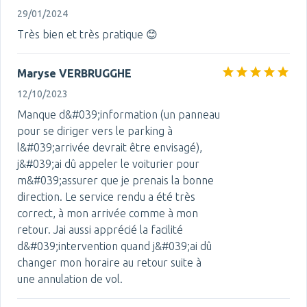
29/01/2024
Très bien et très pratique 😊
Maryse VERBRUGGHE
12/10/2023
Manque d&#039;information (un panneau
pour se diriger vers le parking à
l&#039;arrivée devrait être envisagé),
j&#039;ai dû appeler le voiturier pour
m&#039;assurer que je prenais la bonne
direction. Le service rendu a été très
correct, à mon arrivée comme à mon
retour. Jai aussi apprécié la facilité
d&#039;intervention quand j&#039;ai dû
changer mon horaire au retour suite à
une annulation de vol.