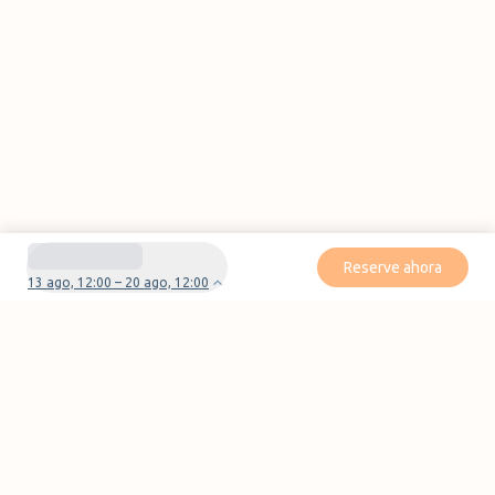
Reserve ahora
13 ago, 12:00 – 20 ago, 12:00
¿Tienes preguntas o problemas con tu
reserva?
Contáctanos