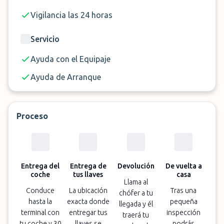
vigilancia las 24 horas proporcionada por
guardias asistidos por una red de cámaras de
Vigilancia las 24 horas
seguridad. Ten en cuenta que tu vehículo está
totalmente asegurado durante la duración del
Servicio
estacionamiento.
Ayuda con el Equipaje
Ayuda de Arranque
✈️
Servicio
Aparcacoches
📏
Distancia
<1 Minuto
Proceso
🕓
Horario
06:00-23:30
🔑 Entrega de llaves
Si
Entrega del
Entrega de
Devolución
De vuelta a
coche
tus llaves
casa
Llama al
Conduce
La ubicación
Tras una
chófer a tu
hasta la
exacta donde
pequeña
llegada y él
terminal con
entregar tus
inspección
traerá tu
tu coche y 30
llaves se
podrás