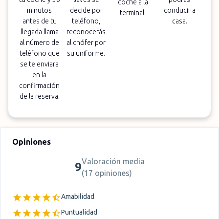
coche a la
minutos
decide por
conducir a
terminal.
antes de tu
teléfono,
casa.
llegada llama
reconocerás
al número de
al chófer por
teléfono que
su uniforme.
se te enviara
en la
confirmación
de la reserva.
Opiniones
Valoración media
9
(
17 opiniones
)
Amabilidad
Puntualidad