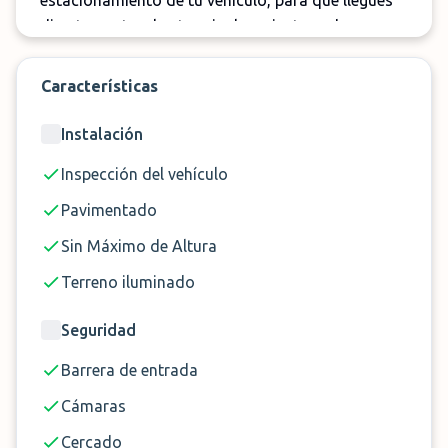
estacionamiento de tu vehículo, para que llegues
directamente a las terminales mientras ahorras
tiempo y estrés.
Características
Disponible de 6:00 de la mañana a las 11:30 de la
noche, el servicio de aparcacoches que ofrece
Instalación
Ector Burdeos es muy sencillo. Recibirás el número
directo de tu conductor por SMS antes de su
Inspección del vehículo
llegada al lugar y podrás acordar el punto de
Pavimentado
encuentro más conveniente para ti. Además, los
Sin Máximo de Altura
aparcacoches se ven fácilmente gracias su
uniforme amarillo.
Terreno iluminado
Durante tu ausencia, tu vehículo estará en buenas
Seguridad
manos, estará estacionado en un aparcamiento
exterior totalmente vallado cerca del aeropuerto.
Barrera de entrada
Parking Ector garantiza la máxima seguridad en
Cámaras
los terrenos de su estacionamiento, incluida la
Cercado