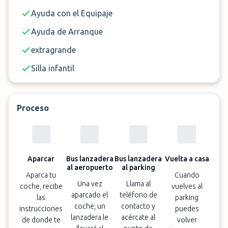
Ayuda con el Equipaje
Ayuda de Arranque
extragrande
Silla infantil
Proceso
Aparcar
Bus lanzadera
Bus lanzadera
Vuelta a casa
al aeropuerto
al parking
Aparca tu
Cuando
Una vez
Llama al
coche, recibe
vuelves al
aparcado el
teléfono de
las
parking
coche, un
contacto y
instrucciones
puedes
lanzadera le
acércate al
de donde te
volver