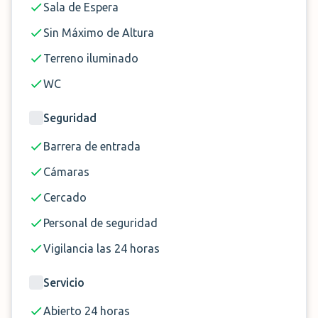
Sala de Espera
maleta adicional se facturará a 5 €. Objetos
voluminosos (bolsas de golf, tablas de surf,
Sin Máximo de Altura
bicicletas, jaulas de transporte para animales,
Terreno iluminado
etc.): se aplicará un suplemento de 15 € por
WC
objeto.
Estos recargos se pagan en el establecimiento.
Seguridad
Barrera de entrada
Cámaras
Cercado
Personal de seguridad
Vigilancia las 24 horas
Servicio
Abierto 24 horas