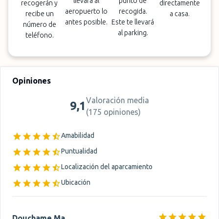
llevará al
punto de
recogerán y
directamente
aeropuerto lo
recogida.
recibe un
a casa.
antes posible.
Este te llevará
número de
al parking.
teléfono.
Opiniones
Valoración media
9,1
(
175 opiniones
)
Amabilidad
Puntualidad
Localización del aparcamiento
Ubicación
Douchame Ma