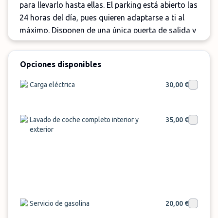
para llevarlo hasta ellas. El parking está abierto las
24 horas del día, pues quieren adaptarse a ti al
máximo. Disponen de una única puerta de salida y
de entrada a sus aparcamientos, ubicados al aire
libre. Podrás encontrar también plazas techadas y
Opciones disponibles
no hay máximo de altura.
Carga eléctrica
30,00 €
La seguridad es la prioridad para ellos, con
grabación videográfica en la entrada, conductores
profesionales con más de 5 años de experiencia y
Lavado de coche completo interior y
35,00 €
vigilancia las 24 horas, incluyendo videovigilancia
exterior
y presencia humana. Además, ofrecen
comunicación en varios idiomas para satisfacer
tus necesidades. Si lo deseas, también puedes
contratar el servicio de limpieza con ellos
pagando un suplemento.
Servicio de gasolina
20,00 €
¡Haz tu reserva ahora en Airpark Faro y disfruta de