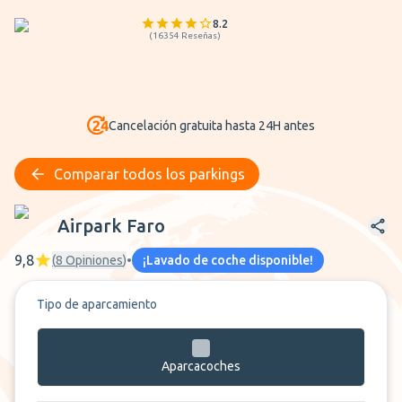
8.2
(
16354
Reseñas
)
Cancelación gratuita hasta 24H antes
Comparar todos los parkings
Airpark Faro
Airpark Faro
9,8
(
8
Opiniones
)
•
¡Lavado de coche disponible!
Tipo de aparcamiento
Aparcacoches