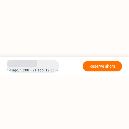
Reserve ahora
14 ago, 12:00 – 21 ago, 12:00
¿Tienes preguntas o problemas con tu
reserva?
Contáctanos