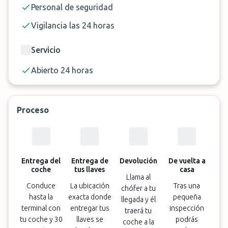
Personal de seguridad
Vigilancia las 24 horas
Servicio
Abierto 24 horas
Proceso
Entrega del
Entrega de
Devolución
De vuelta a
coche
tus llaves
casa
Llama al
Conduce
La ubicación
Tras una
chófer a tu
hasta la
exacta donde
pequeña
llegada y él
terminal con
entregar tus
inspección
traerá tu
tu coche y 30
llaves se
podrás
coche a la