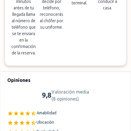
minutos
decide por
conducir a
terminal.
antes de tu
teléfono,
casa.
llegada llama
reconocerás
al número de
al chófer por
teléfono que
su uniforme.
se te enviara
en la
confirmación
de la reserva.
Opiniones
Valoración media
9,8
(
8 opiniones
)
Amabilidad
Ubicación