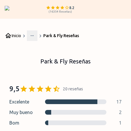
8.2
(
16354
Reseñas
)
Inicio
Park & Fly Reseñas
More
Park & Fly Reseñas
9,5
20
reseñas
Excelente
17
Muy bueno
2
Bom
1