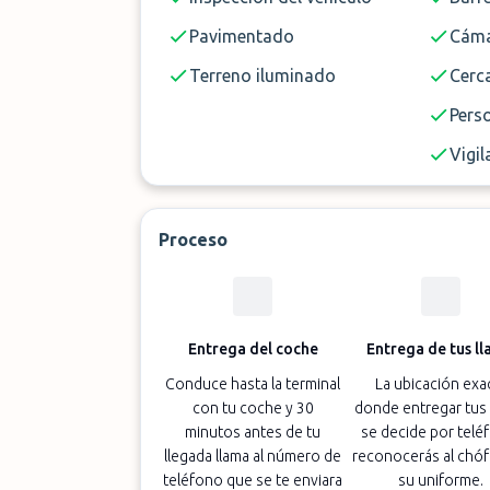
Pavimentado
Cáma
Terreno iluminado
Cerc
Pers
Vigil
Proceso
Entrega del coche
Entrega de tus ll
Conduce hasta la terminal
La ubicación exa
con tu coche y 30
donde entregar tus 
minutos antes de tu
se decide por telé
llegada llama al número de
reconocerás al chóf
teléfono que se te enviara
su uniforme.