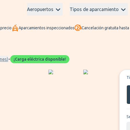
Aeropuertos
Tipos de aparcamiento
 precio
Aparcamientos inspeccionados
Cancelación gratuita hasta
nes
)
•
¡Carga eléctrica disponible!
T
S