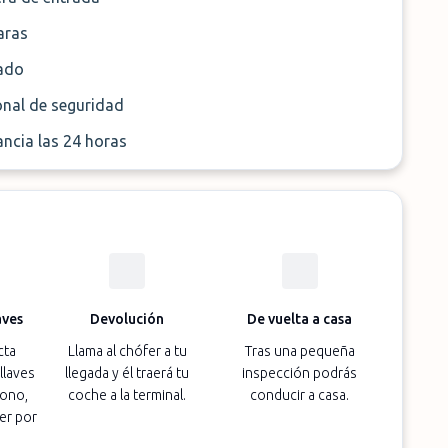
ras
ado
onal de seguridad
ancia las 24 horas
aves
Devolución
De vuelta a casa
cta
Llama al chófer a tu
Tras una pequeña
llaves
llegada y él traerá tu
inspección podrás
fono,
coche a la terminal.
conducir a casa.
er por