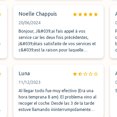
Noelle Chappuis
20/06/2024
Bonjour, J&#039;ai fais appel à vos
service car les deux fois précédentes,
o
j&#039;étais satisfaite de vos services et
b
.
c&#039;est la raison pour laquelle
j&#039;ai refais appel à vous.
Malheureusement, le 19.06.2024, lors de la
réception de mon véhicule, j&#039;ai été
Luna
surprise et déçue. Le véhicule était plein de
poussière jaune de pollen avec des petites
11/12/2023
herbes provenant d&#039;arbres.
Al llegar todo fue muy efectivo (Era una
Pourtant, j&#039;ai payé pour un parking
hora temprana 8 am). El problema vino al
couvert ??!!. Je l&#039;ai dis au voiturier à
recoger el coche. Desde las 3 de la tarde
la remise de la clef et sa réponse était que
estuve llamando ininterrumpidamente
lui n&#039;en savait rien ???!!!.
.
para recoger mi coche. Estuve en una de