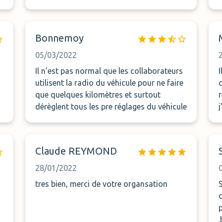
certeza com outra empresa ou, se não
houver outra disponível, prefiro ser eu a
c
estacionar o carro onde for possível e
Bonnemoy
arranjar meio de chegar ao aeroporto.
05/03/2022
Il n’est pas normal que les collaborateurs
utilisent la radio du véhicule pour ne faire
que quelques kilomètres et surtout
dérèglent tous les pre réglages du véhicule
Claude REYMOND
28/01/2022
tres bien, merci de votre organsation