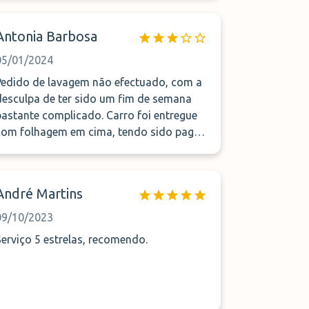
possuía toda a informação,
nomeadamente que o tinha efetuado o
Antonia Barbosa
pagamento do serviço no dia que o fiz.
Experiencia a repetir Para repetir
05/01/2024
Pedido de lavagem não efectuado, com a
desculpa de ter sido um fim de semana
astante complicado. Carro foi entregue
com folhagem em cima, tendo sido pago
parque coberto, o que me deixou dúvidas.
André Martins
09/10/2023
Serviço 5 estrelas, recomendo.