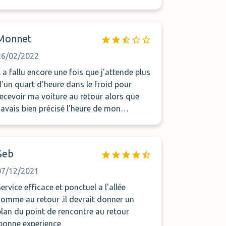
da noite por toda, é um detalhe a
melhorar, pois não devem cobrar sem
umprir o previsto. Mas apesar disto
Monnet
repetirei e aconselharei o serviço.
26/02/2022
Il a fallu encore une fois que j'attende plus
d'un quart d'heure dans le froid pour
recevoir ma voiture au retour alors que
j'avais bien précisé l'heure de mon
arrivée... et c'est chaque fois la même
chose... pourquoi?
Seb
07/12/2021
Service efficace et ponctuel a l'allée
comme au retour .il devrait donner un
plan du point de rencontre au retour
.bonne experience