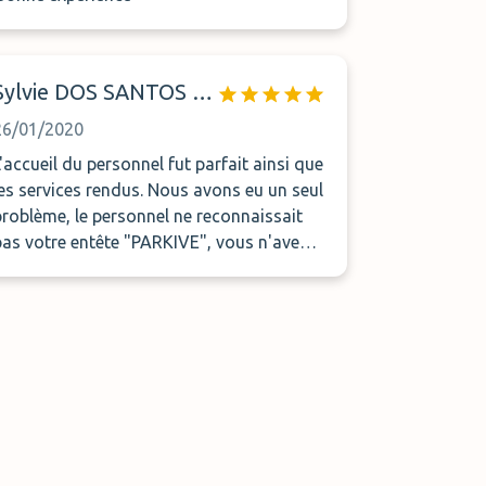
Sylvie DOS SANTOS DIONISIO
26/01/2020
L'accueil du personnel fut parfait ainsi que
les services rendus. Nous avons eu un seul
problème, le personnel ne reconnaissait
pas votre entête "PARKIVE", vous n'avez
pas mention le nom "AEROPORTOPARKE"
sur la confirmation, alors que nous
avions trouvé le parking du 1er coup.
Nous sommes partis puis revenus pour
être finalement acceptés dans ce parking.
Un incident uniquement administratif qui
n'enlève en aucun cas la qualité des
services.