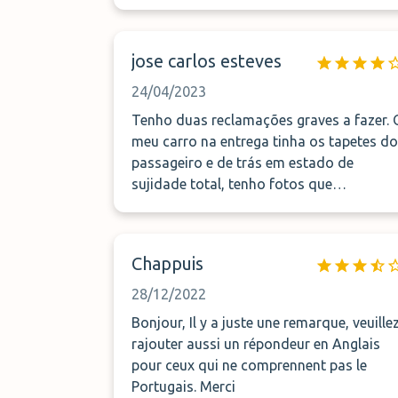
jose carlos esteves
24/04/2023
Tenho duas reclamações graves a fazer. 
meu carro na entrega tinha os tapetes do
passageiro e de trás em estado de
sujidade total, tenho fotos que
comprovam. Acrescento que na entrega
tinha o carro no interior em estado
totalmente limpo. Usaram o meu carro
Chappuis
para proveito próprio, tinha autonomia
para 195Km na entrega e na recolha tinh
28/12/2022
a autonomia para apenas 98km. Acho
Bonjour, Il y a juste une remarque, veuillez
lamentável e um abuso as situações
rajouter aussi un répondeur en Anglais
decorridas, irei formalizar este assunto
pour ceux qui ne comprennent pas le
de forma oficial, e espero uma resposta
Portugais. Merci
adequada o mais breve possível.