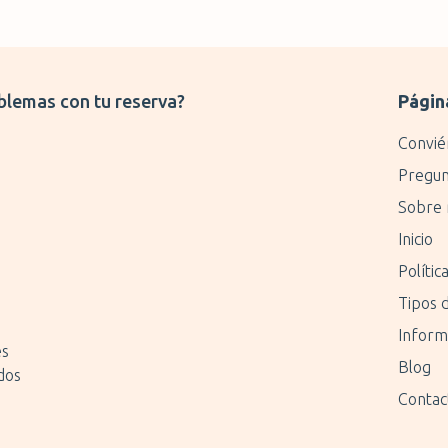
blemas con tu reserva?
Págin
Convié
Pregun
Sobre 
Inicio
Polític
Tipos 
Inform
es
Blog
dos
Contac