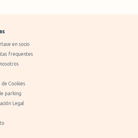
as
rtase en socio
tas frequentes
nosotros
a de Cookies
de parking
ación Legal
to