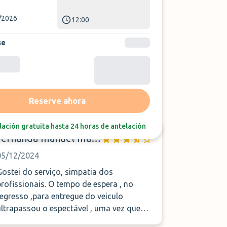
/2026
12:00
se
Ordenar por:
Última reseña
Reserve ahora
ación gratuita hasta 24 horas de antelación
fernanda manuel marques dos santos
05/12/2024
Gostei do serviço, simpatia dos
ofissionais. O tempo de espera , no
regresso ,para entregue do veiculo
ultrapassou o espectável , uma vez que
foi superior a 25 min e o funcionário não