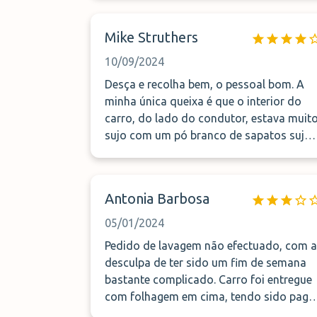
Mike Struthers
10/09/2024
Desça e recolha bem, o pessoal bom. A
minha única queixa é que o interior do
carro, do lado do condutor, estava muit
sujo com um pó branco de sapatos sujos
Este estava no tapete do chão e também
no lado do pano da área do poço.
Antonia Barbosa
05/01/2024
Pedido de lavagem não efectuado, com a
desculpa de ter sido um fim de semana
bastante complicado. Carro foi entregue
com folhagem em cima, tendo sido pago
parque coberto, o que me deixou dúvidas