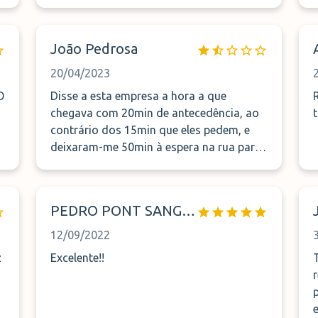
João Pedrosa
20/04/2023
O
Disse a esta empresa a hora a que
chegava com 20min de antecedência, ao
contrário dos 15min que eles pedem, e
deixaram-me 50min à espera na rua para
entregar o carro no terminal 2, 30min dos
quais já a saberem que estava com um
bebé ao colo, sendo que eram 5h da
PEDRO PONT SANGUINO
manhã e queria tudo menos expor a
a
minha filha ao frio que estava. Diziam
12/09/2022
constantemente que estavam a chegar,
Excelente!!
depois que já lá estavam, sem estarem, e
no final nem um pedido de desculpas nem
uma justificação para o sucedido. Para
e
uma próxima trabalharei com total