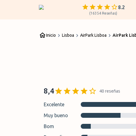
8.2
(
16354
Reseñas
)
Inicio
Lisboa
AirPark Lisboa
AirPark Lis
8,4
40
reseñas
Excelente
Muy bueno
Bom