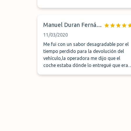
Manuel Duran Fernández
11/03/2020
Me fui con un sabor desagradable por el
tiempo perdido para la devolución del
vehículo,la operadora me dijo que el
coche estaba dónde lo entregué que era
la terminal 2 en salidas y realmente
cuando volví a llamar me dijeron que
estaba en salidas de la terminal uno,la
incorrecta explicación nos hizo perder
una hora, también he de decir que el chic
que nos hizo entrega del coche muy
atento y siempre de buenas formas
pidiendo perdon