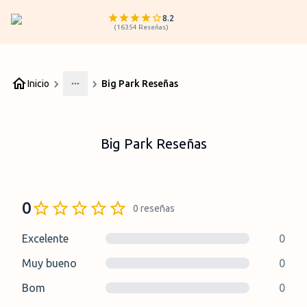
8.2
(
16354
Reseñas
)
Inicio
Big Park Reseñas
More
Big Park Reseñas
0
0
reseñas
Excelente
0
Muy bueno
0
Bom
0