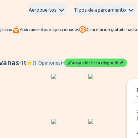
Aeropuertos
Tipos de aparcamiento
 precio
Aparcamientos inspeccionados
Cancelación gratuita hasta
avanas
•
10
(
1
Opiniones
)
•
¡Carga eléctrica disponible!