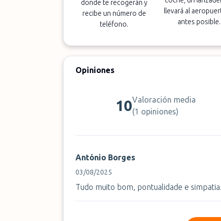
coche, un lanzader
donde te recogerán y
llevará al aeropuer
recibe un número de
antes posible.
teléfono.
Opiniones
Valoración media
10
(
1 opiniones
)
António Borges
03/08/2025
Tudo muito bom, pontualidade e simpatia