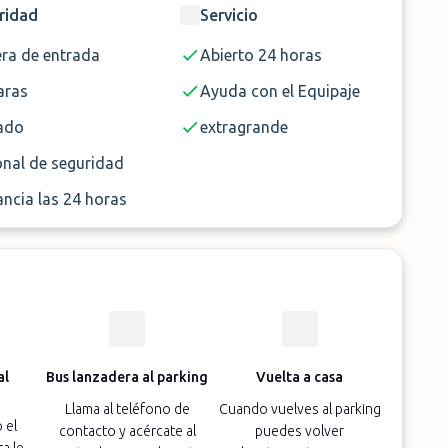
ridad
Servicio
era de entrada
Abierto 24 horas
ras
Ayuda con el Equipaje
ado
extragrande
onal de seguridad
ancia las 24 horas
al
Bus lanzadera al parking
Vuelta a casa
Llama al teléfono de
Cuando vuelves al parking
 el
contacto y acércate al
puedes volver