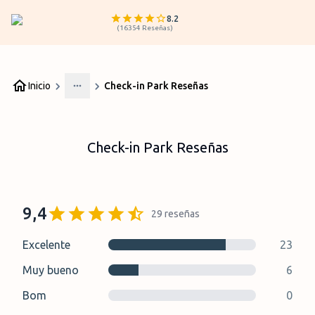
8.2
(
16354
Reseñas
)
Inicio
Check-in Park Reseñas
More
Check-in Park Reseñas
9,4
29
reseñas
Excelente
23
Muy bueno
6
Bom
0