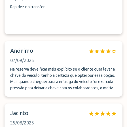
Rapidez no transfer
Anónimo
07/09/2025
Na reserva deve ficar mais explícito se o cliente quer levar a
chave do veículo, tenho a certeza que optei por essa opção.
Mas quando cheguei para a entrega do veículo foi exercida
pressão para deixar a chave com os colaboradores, o motivo
é que estaria para chegar um grupo grande e tínhamos que
sair rápido... Não gostei de sentir essa pressão, cria dúvida na
segurança que o parque deve oferecer aos nossos bens (
Jacinto
veículos). Acabei por levar a chave do veículo, e na chegada
o tempo de nos apanharem na chegada foi óptimo e o
25/08/2025
transporte até ao parque também.