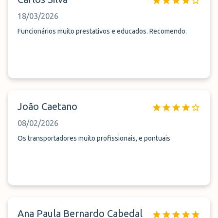
outra pessoa que depois por eu estar a protestar e pedir o
18/03/2026
livro de reclamações disse: Pronto fica assim a divida de 2
euros, porque isto é gerado pelas plataformas. DIVIDA???
Funcionários muito prestativos e educados. Recomendo.
Não tenho divida nenhuma. Tivessem-me dito no ato da
reserva ou no dia que deixei o carro.
João Caetano
08/02/2026
Os transportadores muito profissionais, e pontuais
Ana Paula Bernardo Cabedal