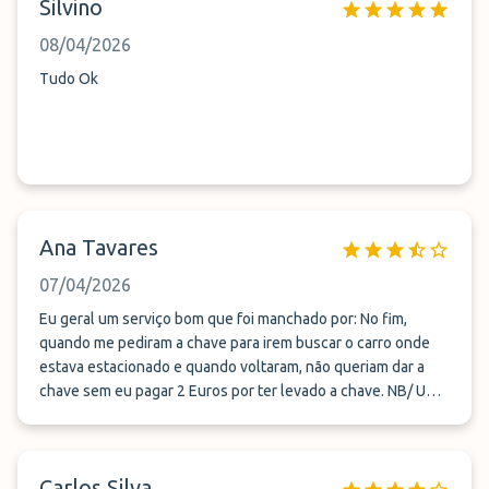
Silvino
08/04/2026
Tudo Ok
Ana Tavares
07/04/2026
Eu geral um serviço bom que foi manchado por: No fim,
quando me pediram a chave para irem buscar o carro onde
estava estacionado e quando voltaram, não queriam dar a
chave sem eu pagar 2 Euros por ter levado a chave. NB/ Um
dos motivos que levou a optar por esta empresa e até pagar
mais foi para poder levar a chave. Tinha pago tudo no ato da
reserva. Achei indecente me estarem a exigir mais dinheiro.
Carlos Silva
A pessoa que me estava a exigir os 2 Euros foi falar com