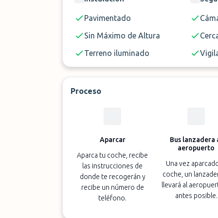
🔑 Entrega de llaves
Pavimentado
Cáma
Sin Máximo de Altura
Cerc
Terreno iluminado
Vigil
Proceso
Aparcar
Bus lanzadera 
aeropuerto
Aparca tu coche, recibe
Una vez aparcado
las instrucciones de
coche, un lanzader
donde te recogerán y
llevará al aeropuer
recibe un número de
antes posible.
teléfono.