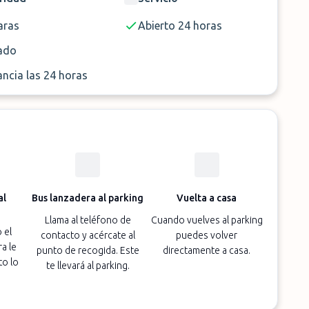
Si
ras
Abierto 24 horas
ado
ancia las 24 horas
al
Bus lanzadera al parking
Vuelta a casa
Llama al teléfono de
Cuando vuelves al parking
 el
contacto y acércate al
puedes volver
a le
punto de recogida. Este
directamente a casa.
to lo
te llevará al parking.