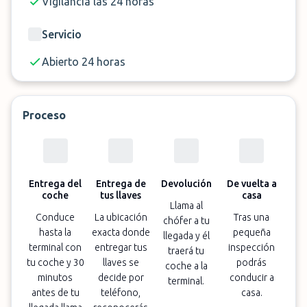
Vigilancia las 24 horas
Servicio
Abierto 24 horas
Proceso
Entrega del
Entrega de
Devolución
De vuelta a
coche
tus llaves
casa
Llama al
Conduce
La ubicación
Tras una
chófer a tu
hasta la
exacta donde
pequeña
llegada y él
terminal con
entregar tus
inspección
traerá tu
tu coche y 30
llaves se
podrás
coche a la
minutos
decide por
conducir a
terminal.
antes de tu
teléfono,
casa.