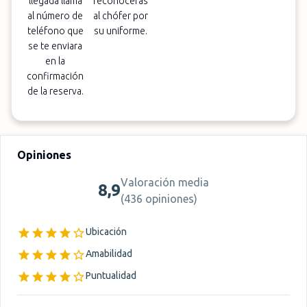
llegada llama
reconocerás
al número de
al chófer por
teléfono que
su uniforme.
se te enviara
en la
confirmación
de la reserva.
Opiniones
Valoración media
8,9
(
436 opiniones
)
Ubicación
Amabilidad
Puntualidad