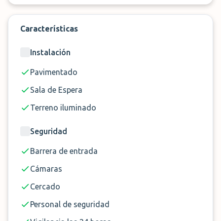
clientes viajen con toda la tranquilidad y disfruten
de su merecido viaje.
Características
Así que no lo dudes más y hazte con tu plaza de
Instalación
parking en el aeropuerto de Lisboa
con Jet Park.
Pavimentado
Sala de Espera
✈️
Servicio
Aparcacoches
Terreno iluminado
📏
Distancia
<1 Minuto
🕓
Horario
24h
Seguridad
🔑 Entrega de llaves
Si
Barrera de entrada
Cámaras
Cercado
Personal de seguridad