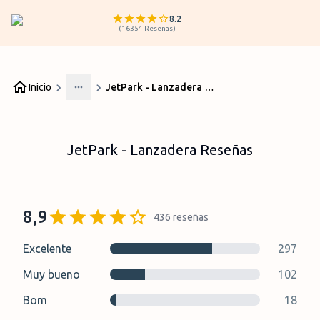
8.2
(
16354
Reseñas
)
Inicio
JetPark - Lanzadera Reseñas
More
JetPark - Lanzadera Reseñas
8,9
436
reseñas
Excelente
297
Muy bueno
102
Bom
18