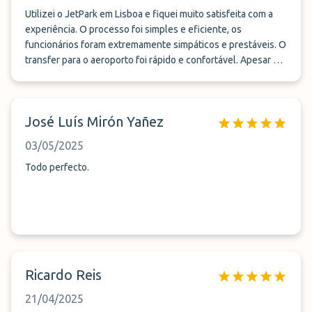
Utilizei o JetPark em Lisboa e fiquei muito satisfeita com a
experiência. O processo foi simples e eficiente, os
funcionários foram extremamente simpáticos e prestáveis. O
transfer para o aeroporto foi rápido e confortável. Apesar de
não terem cadeira de bebé disponível, facilitaram tudo para
que pudéssemos usar a nossa própria, o que fez toda a
diferença. Na volta, o transfer chegou rapidamente e o carro
José Luís Mirón Yañez
estava impecável. Sem dúvida, um serviço que recomendo e
voltarei a usar.
03/05/2025
Todo perfecto.
Ricardo Reis
21/04/2025