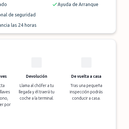
ado
Ayuda de Arranque
onal de seguridad
ancia las 24 horas
aves
Devolución
De vuelta a casa
cta
Llama al chófer a tu
Tras una pequeña
llaves
llegada y él traerá tu
inspección podrás
fono,
coche a la terminal.
conducir a casa.
er por