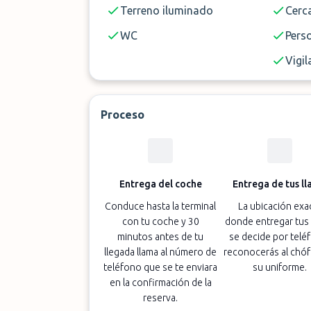
Terreno iluminado
Cerc
WC
Pers
Vigil
Proceso
Entrega del coche
Entrega de tus ll
Conduce hasta la terminal
La ubicación exa
con tu coche y 30
donde entregar tus 
minutos antes de tu
se decide por telé
llegada llama al número de
reconocerás al chóf
teléfono que se te enviara
su uniforme.
en la confirmación de la
reserva.