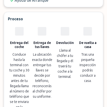
Ayuda de Arranque
Proceso
Entrega del
Entrega de
Devolución
De vuelta a
coche
tus llaves
casa
Llama al
Conduce
La ubicación
Tras una
chófer a tu
hasta la
exacta donde
pequeña
llegada y él
terminal con
entregar tus
inspección
traerá tu
tu coche y 30
llaves se
podrás
coche a la
minutos
decide por
conducir a
terminal.
antes de tu
teléfono,
casa.
llegada llama
reconocerás
al número de
al chófer por
teléfono que
su uniforme.
se te enviara