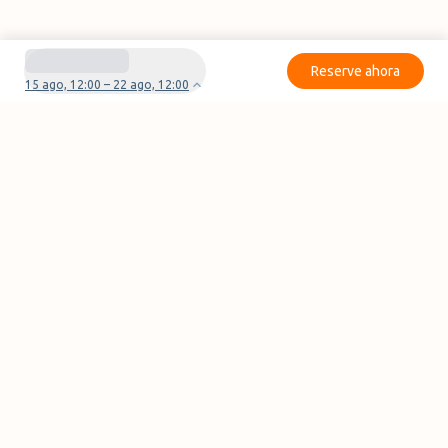
Reserve ahora
15 ago, 12:00 – 22 ago, 12:00
¿Tienes preguntas o problemas con tu
reserva?
Contáctanos
Páginas