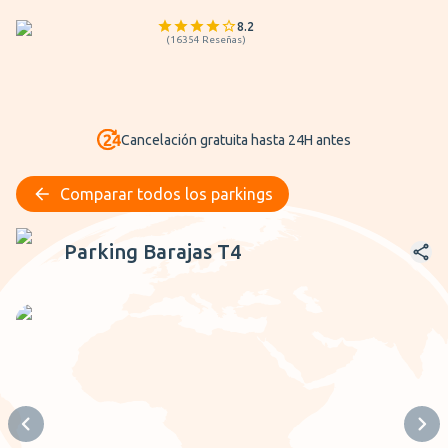
8.2
(
16354
Reseñas
)
Cancelación gratuita hasta 24H antes
Comparar todos los parkings
Parking Barajas T4
Parking Barajas T4
Previous slide
Next