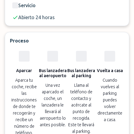
Nota:
El servicio de lanzadera desde el
Servicio
estacionamiento al aeropuerto (y viceversa) no está
Abierto 24 horas
disponible de 2:00 a 4:00 de la mañana.
Proceso
Aparcar
Bus lanzadera
Bus lanzadera
Vuelta a casa
al aeropuerto
al parking
Aparca tu
Cuando
Una vez
Llama al
coche, recibe
vuelves al
aparcado el
teléfono de
las
parking
coche, un
contacto y
instrucciones
puedes
lanzadera le
acércate al
de donde te
volver
llevará al
punto de
recogerán y
directamente
aeropuerto lo
recogida.
recibe un
a casa.
antes posible.
Este te llevará
número de
al parking.
teléfono.