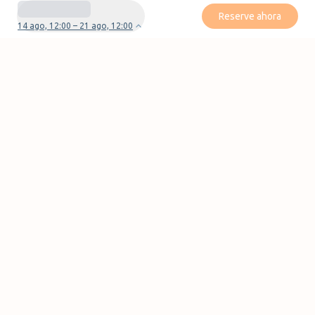
Reserve ahora
14 ago, 12:00 – 21 ago, 12:00
¿Tienes preguntas o problemas con tu
reserva?
Contáctanos
Páginas
Conviértase en socio