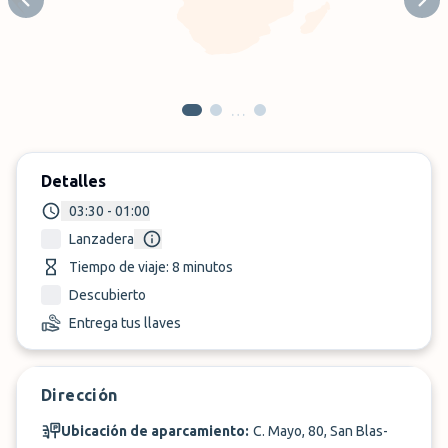
Previous slide
Next
…
Detalles
03:30 - 01:00
Lanzadera
Tiempo de viaje: 8 minutos
Descubierto
Entrega tus llaves
Dirección
Ubicación de aparcamiento:
C. Mayo, 80, San Blas-