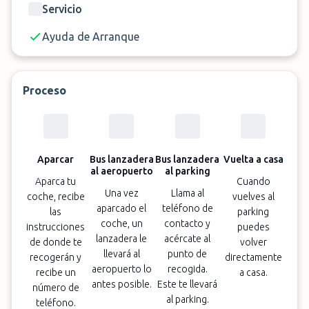
Servicio
Ayuda de Arranque
Proceso
Aparcar
Bus lanzadera
Bus lanzadera
Vuelta a casa
al aeropuerto
al parking
Aparca tu
Cuando
Una vez
Llama al
coche, recibe
vuelves al
aparcado el
teléfono de
las
parking
coche, un
contacto y
instrucciones
puedes
lanzadera le
acércate al
de donde te
volver
llevará al
punto de
recogerán y
directamente
aeropuerto lo
recogida.
recibe un
a casa.
antes posible.
Este te llevará
número de
al parking.
teléfono.