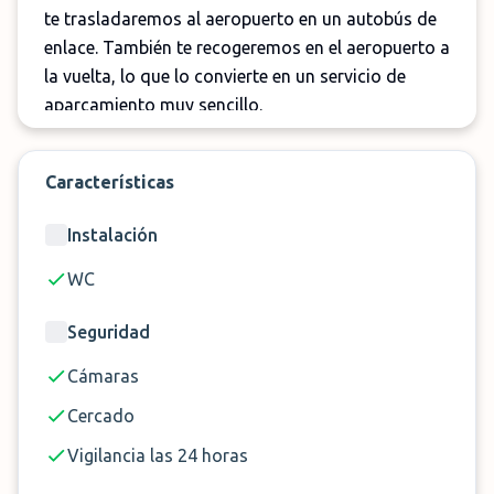
te trasladaremos al aeropuerto en un autobús de
enlace. También te recogeremos en el aeropuerto a
la vuelta, lo que lo convierte en un servicio de
aparcamiento muy sencillo.
Ten en cuenta que el servicio de aparcamiento
está disponible de 3:30 a 1:00. Aparcas tu coche en
Características
un aparcamiento exterior impecable.
Instalación
¡No esperes más y reserva tu plaza en Parking
WC
Futuro a través de ParkMundo!
Seguridad
Cámaras
Cercado
Vigilancia las 24 horas