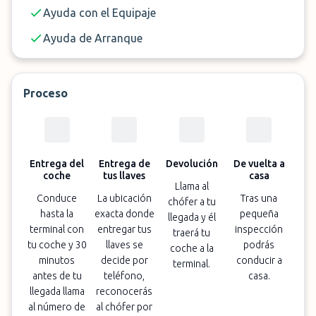
Ayuda con el Equipaje
Ayuda de Arranque
Proceso
Entrega del
Entrega de
Devolución
De vuelta a
coche
tus llaves
casa
Llama al
Conduce
La ubicación
Tras una
chófer a tu
hasta la
exacta donde
pequeña
llegada y él
terminal con
entregar tus
inspección
traerá tu
tu coche y 30
llaves se
podrás
coche a la
minutos
decide por
conducir a
terminal.
antes de tu
teléfono,
casa.
llegada llama
reconocerás
al número de
al chófer por