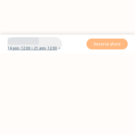
Reserve ahora
14 ago, 12:00 – 21 ago, 12:00
¿Tienes preguntas o problemas con tu
reserva?
Contáctanos