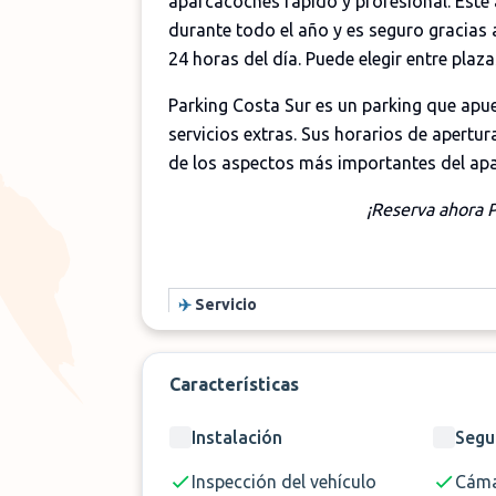
aparcacoches rápido y profesional. Este 
durante todo el año y es seguro gracias a
24 horas del día. Puede elegir entre pla
Parking Costa Sur es un parking que apue
servicios extras. Sus horarios de apertur
de los aspectos más importantes del ap
¡Reserva ahora 
✈️
Servicio
📏
Distancia
🕓
Horario
Características
🔐 Seguridad
Instalación
Segu
Inspección del vehículo
Cáma