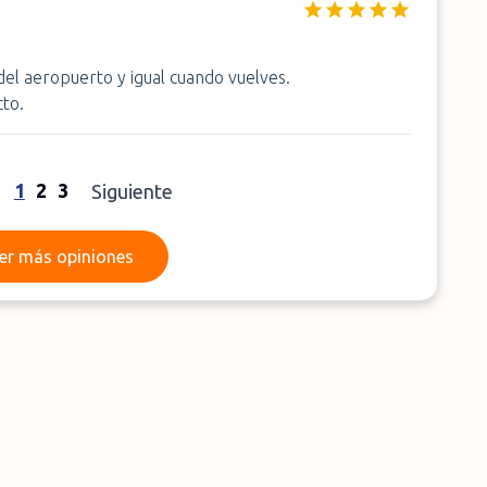
del aeropuerto y igual cuando vuelves.
to.
1
2
3
Siguiente
Leer más opiniones
er más opiniones