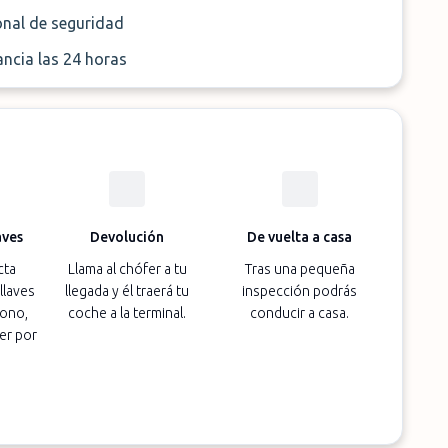
onal de seguridad
ancia las 24 horas
aves
Devolución
De vuelta a casa
cta
Llama al chófer a tu
Tras una pequeña
llaves
llegada y él traerá tu
inspección podrás
fono,
coche a la terminal.
conducir a casa.
er por