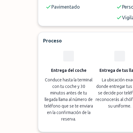
Pavimentado
Pers
Vigil
Proceso
Entrega del coche
Entrega de tus ll
Conduce hasta la terminal
La ubicación exa
con tu coche y 30
donde entregar tus 
minutos antes de tu
se decide por telé
llegada llama al número de
reconocerás al chóf
teléfono que se te enviara
su uniforme.
en la confirmación de la
reserva.