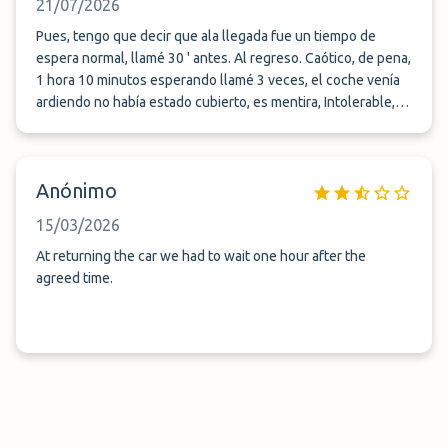
21/07/2026
Pues, tengo que decir que ala llegada fue un tiempo de
espera normal, llamé 30 ' antes. Al regreso. Caótico, de pena,
1 hora 10 minutos esperando llamé 3 veces, el coche venía
ardiendo no había estado cubierto, es mentira, Intolerable,
no es posible que viniera los asientos que ardía, cuando
llegó el operario, me dice que no arrancaba el coche
después de casi 1 hora y 20 minutos esperando. Intenté
Anónimo
llamarle cuando cojamos el coche 4 veces , pero no me lo
cogían el teléfono. Unos Sinvergüenzas , caraduras.
15/03/2026
Habiendo pagado en zona cubierta y 1:20 minutos
esperando. Intolerable , inadmisible insufrible Abusimo,
At returning the car we had to wait one hour after the
ultrajado
agreed time.