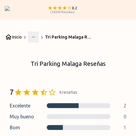
8.2
(
16354
Reseñas
)
Inicio
Tri Parking Malaga Reseñas
More
Tri Parking Malaga Reseñas
7
4
reseñas
Excelente
2
Muy bueno
0
Bom
1