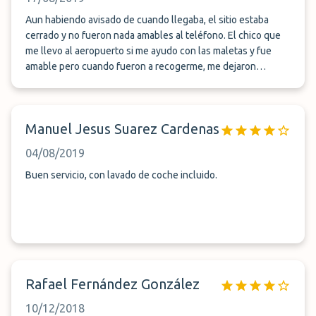
Aun habiendo avisado de cuando llegaba, el sitio estaba
cerrado y no fueron nada amables al teléfono. El chico que
me llevo al aeropuerto si me ayudo con las maletas y fue
amable pero cuando fueron a recogerme, me dejaron
esperando 40 minutos en los 40 grados de temperatura de
Sevilla a las 4 de la tarde y además el hombre que me
recogió no se digno a ayudarme con la maleta ni cuando me
Manuel Jesus Suarez Cardenas
subí en el coche ni cuando me baje. Si lo que sólo buscas en
su sitio barato ok, pero por lo demás, no lo recomiendo.
04/08/2019
Buen servicio, con lavado de coche incluido.
Rafael Fernández González
10/12/2018