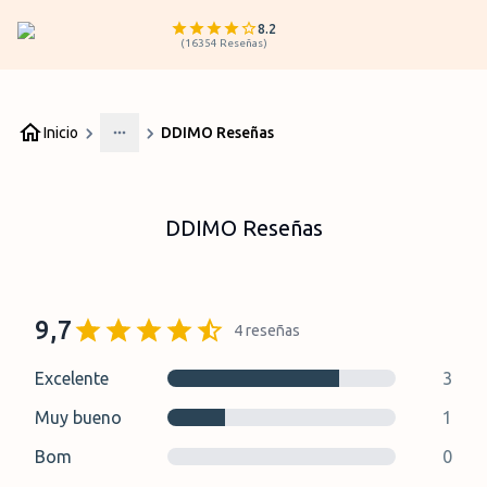
8.2
(
16354
Reseñas
)
Inicio
DDIMO Reseñas
More
DDIMO Reseñas
9,7
4
reseñas
Excelente
3
Muy bueno
1
Bom
0