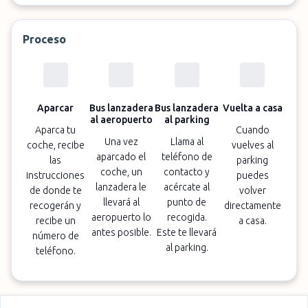
Proceso
Aparcar
Bus lanzadera
Bus lanzadera
Vuelta a casa
al aeropuerto
al parking
Aparca tu
Cuando
Una vez
Llama al
coche, recibe
vuelves al
aparcado el
teléfono de
las
parking
coche, un
contacto y
instrucciones
puedes
lanzadera le
acércate al
de donde te
volver
llevará al
punto de
recogerán y
directamente
aeropuerto lo
recogida.
recibe un
a casa.
antes posible.
Este te llevará
número de
al parking.
teléfono.