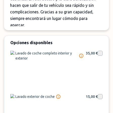
hacen que salir de tu vehículo sea rápido y sin
complicaciones. Gracias a su gran capacidad,
siempre encontrará un lugar cómodo para
aparcar.
Este parking está situado a pocos minutos del
Aeropuerto Internacional de Valencia,
Opciones disponibles
garantizando un acceso rápido y eficaz a las
Lavado de coche completo interior y
35,00 €
terminales. Su proximidad a tan sólo 7 minutos
exterior
del aeropuerto facilita el traslado de pasajeros,
convirtiéndolo en la opción ideal para aquellos
que buscan comodidad y ahorro de tiempo.
El parking VLC está disponible de 03:30 a 01:00, los
7 días de la semana, garantizando que pueda
Lavado exterior de coche
15,00 €
aparcar o recoger su vehículo cuando más le
convenga.