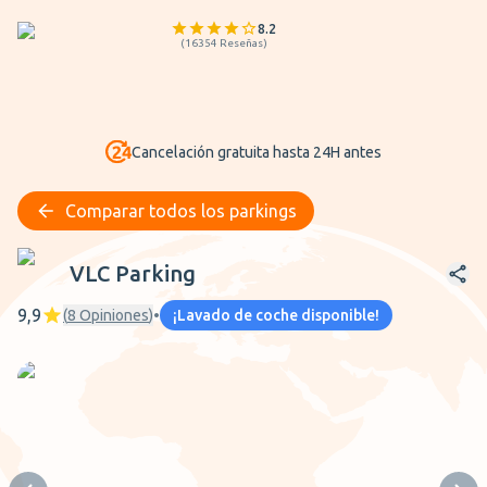
8.2
(
16354
Reseñas
)
Cancelación gratuita hasta 24H antes
Comparar todos los parkings
VLC Parking
VLC Parking
9,9
(
8
Opiniones
)
•
¡Lavado de coche disponible!