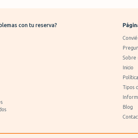
blemas con tu reserva?
Págin
Convié
Pregun
Sobre 
Inicio
Polític
Tipos 
Inform
es
Blog
dos
Contac