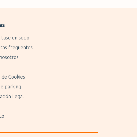
as
rtase en socio
tas frequentes
nosotros
a de Cookies
de parking
ación Legal
to