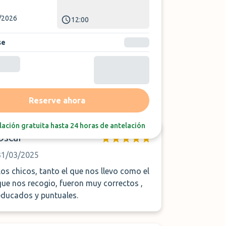
/2026
12:00
se
Ordenar por:
Última reseña
Reserve ahora
ación gratuita hasta 24 horas de antelación
Oscar
31/03/2025
Los chicos, tanto el que nos llevo como el
que nos recogio, fueron muy correctos ,
educados y puntuales.