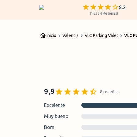
8.2
(
16354
Reseñas
)
Inicio
Valencia
VLC Parking Valet
VLC P
9,9
8
reseñas
Excelente
Muy bueno
Bom