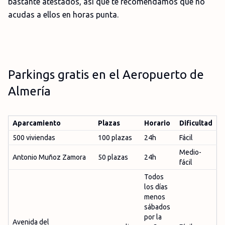
bastante atestados, así que te recomendamos que no
acudas a ellos en horas punta.
Parkings gratis en el Aeropuerto de
Almería
Aparcamiento
Plazas
Horario
Dificultad
500 viviendas
100 plazas
24h
Fácil
Medio-
Antonio Muñoz Zamora
50 plazas
24h
fácil
Todos
los días
menos
sábados
por la
Avenida del