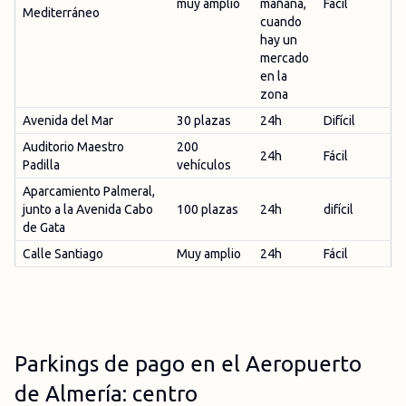
muy amplio
mañana,
Fácil
Mediterráneo
cuando
hay un
mercado
en la
zona
Avenida del Mar
30 plazas
24h
Difícil
Auditorio Maestro
200
24h
Fácil
Padilla
vehículos
Aparcamiento Palmeral,
junto a la Avenida Cabo
100 plazas
24h
difícil
de Gata
Calle Santiago
Muy amplio
24h
Fácil
Parkings de pago en el Aeropuerto
de Almería: centro