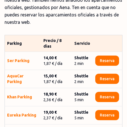
nuestra web. También hemos añadido los aparcamientos
oficiales, gestionados por Aena. Ten en cuenta que no
puedes reservar los aparcamientos oficiales a través de
nuestra web.
Precio / 8
Parking
Servicio
días
14,00 €
Shuttle
Ser Parking
Reserva
1,87 €
/ día
2
min
AquaCar
15,00 €
Shuttle
Reserva
Parking
1,87 €
/ día
2
min
18,90 €
Shuttle
Khan Parking
Reserva
2,36 €
/ día
5
min
19,00 €
Shuttle
Eureka Parking
Reserva
2,37 €
/ día
5
min