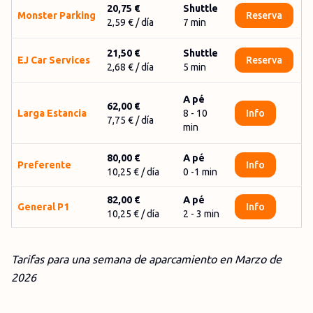
20,75 €
Shuttle
Monster Parking
Reserva
2,59 €
/ día
7
min
21,50 €
Shuttle
EJ Car Services
Reserva
2,68 €
/ día
5
min
A pé
62,00 €
Larga Estancia
8 - 10
Info
7,75 €
/ día
min
80,00 €
A pé
Preferente
Info
10,25 €
/ día
0 -1 min
82,00 €
A pé
General P1
Info
10,25 €
/ día
2 - 3 min
Tarifas para una semana de aparcamiento en
Marzo
de
2026