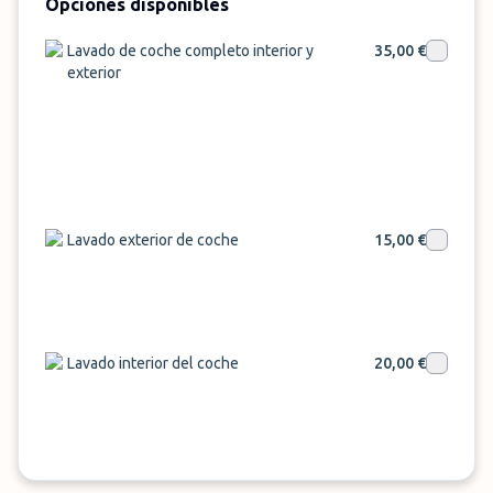
Easy
parking en el aeropuerto de Lisboa
es tu
Opciones disponibles
mejor opción.
Lavado de coche completo interior y
35,00 €
exterior
Lavado exterior de coche
15,00 €
Lavado interior del coche
20,00 €