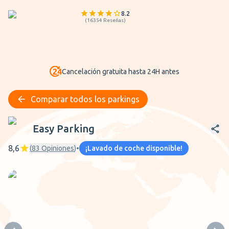
8.2
(
16354
Reseñas
)
Cancelación gratuita hasta 24H antes
Comparar todos los parkings
Easy Parking
Easy Parking
8,6
(
83
Opiniones
)
•
¡Lavado de coche disponible!