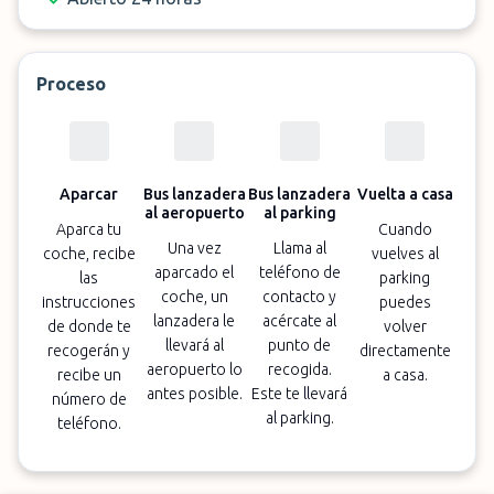
Proceso
Aparcar
Bus lanzadera
Bus lanzadera
Vuelta a casa
al aeropuerto
al parking
Aparca tu
Cuando
Una vez
Llama al
coche, recibe
vuelves al
aparcado el
teléfono de
las
parking
coche, un
contacto y
instrucciones
puedes
lanzadera le
acércate al
de donde te
volver
llevará al
punto de
recogerán y
directamente
aeropuerto lo
recogida.
recibe un
a casa.
antes posible.
Este te llevará
número de
al parking.
teléfono.