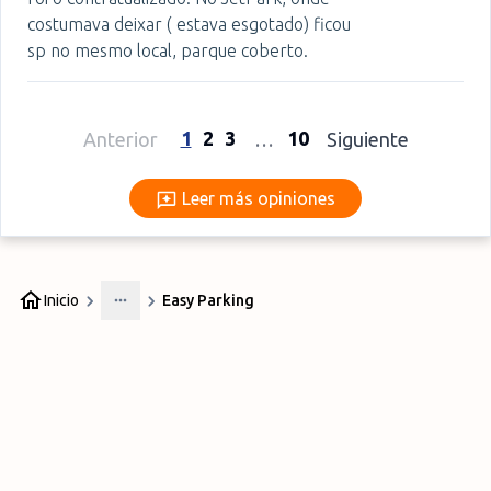
costumava deixar ( estava esgotado) ficou
sp no mesmo local, parque coberto.
1
2
3
10
Anterior
…
Siguiente
Leer más opiniones
Leer más opiniones
Inicio
Easy Parking
More