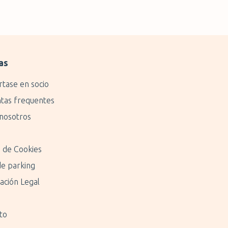
as
rtase en socio
tas frequentes
nosotros
a de Cookies
de parking
ación Legal
to