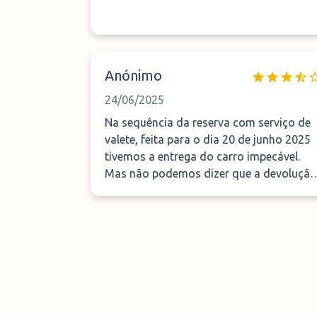
Anónimo
24/06/2025
Na sequência da reserva com serviço de
valete, feita para o dia 20 de junho 2025
tivemos a entrega do carro impecável.
Mas não podemos dizer que a devolução
do carro tenha corrido bem, a 23 de
junho. As instruções que nos deixam é
que assim que tenhamos as malas fazer
chamada para antever a
entrega/devolução do carro pois pode
demorar entre 15 a 20 minutos. A nossa
demorou cerca de 1 hora, entramos em
contacto às 19h54, a primeira vez a