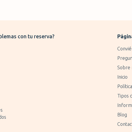
blemas con tu reserva?
Págin
Convié
Pregun
o
Sobre 
Inicio
Polític
Tipos 
Inform
es
Blog
dos
Contac