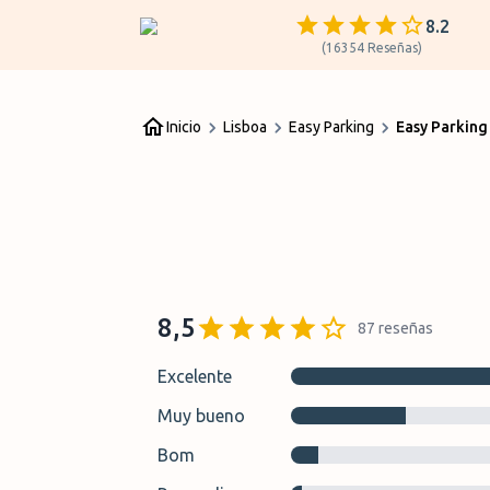
8.2
(
16354
Reseñas
)
Inicio
Lisboa
Easy Parking
Easy Parking
8,5
87
reseñas
Excelente
Muy bueno
Bom