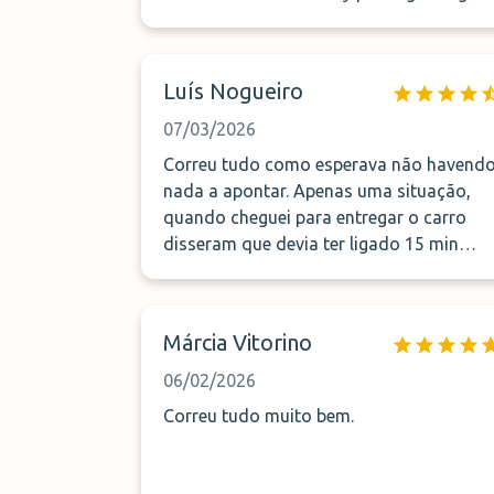
pela vossa simpatia e profissionalismo.
Luís Nogueiro
07/03/2026
Correu tudo como esperava não havend
nada a apontar. Apenas uma situação,
quando cheguei para entregar o carro
disseram que devia ter ligado 15 min
antes mas o voucher da Park mundo não
refere essa informação
Márcia Vitorino
06/02/2026
Correu tudo muito bem.