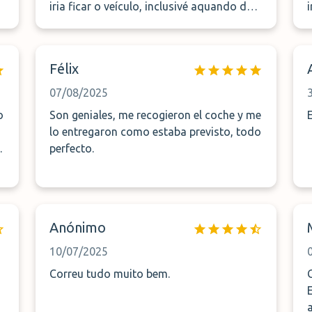
o
iria ficar o veículo, inclusivé aquando da
entrega. Foi-me indicado que seria
exatamente onde o deixei. No entanto,
e
durante uma semana o veículo foi
Félix
movimentado 3x. No 2o, 5o e 6o dia, num
total de 10 km (4,5+4,5+1 km) de acordo
07/08/2025
com a APP do veículo. Não foi o
c
o
Son geniales, me recogieron el coche y me
contratualizado. No JetPark, onde
c
lo entregaron como estaba previsto, todo
costumava deixar ( estava esgotado)
.
perfecto.
ficou sp no mesmo local, parque coberto.
Anónimo
10/07/2025
Correu tudo muito bem.