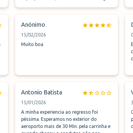
las maletas y a los 10, minutos llegan.
Además solicité limpieza interior y han
dejado el coche NUEVO!!! parece sacado
Anónimo
del concesionario ;)
15/02/2026
o
Muito boa
Antonio Batista
15/01/2026
A minha experiencia ao regresso foi
péssima. Esperamos no exterior do
aeroporto mais de 30 Min. pela carrinha e