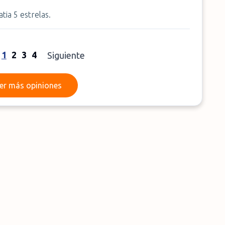
ia 5 estrelas.
1
2
3
4
Siguiente
Leer más opiniones
er más opiniones