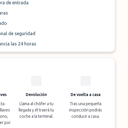
era de entrada
ras
ado
onal de seguridad
ancia las 24 horas
aves
Devolución
De vuelta a casa
cta
Llama al chófer a tu
Tras una pequeña
llaves
llegada y él traerá tu
inspección podrás
fono,
coche a la terminal.
conducir a casa.
er por