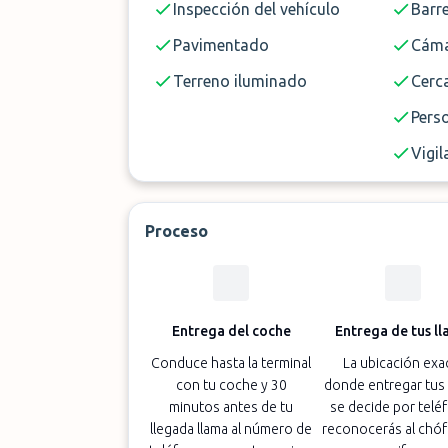
Inspección del vehículo
Barr
Pavimentado
Cáma
Terreno iluminado
Cerc
Pers
Vigil
Proceso
Entrega del coche
Entrega de tus ll
Conduce hasta la terminal
La ubicación exa
con tu coche y 30
donde entregar tus 
minutos antes de tu
se decide por telé
llegada llama al número de
reconocerás al chóf