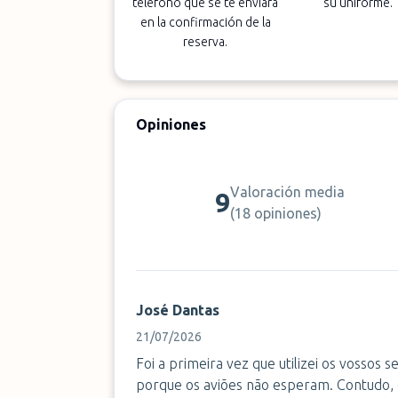
teléfono que se te enviara
su uniforme.
en la confirmación de la
reserva.
Opiniones
Valoración media
9
(
18 opiniones
)
José Dantas
21/07/2026
Foi a primeira vez que utilizei os vossos 
porque os aviões não esperam. Contudo,