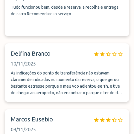
Tudo funcionou bem, desde a reserva, a recolha e entrega
do carro Recomendarei o serviço.
Delfina Branco
10/11/2025
As indicações do ponto de transferência não estavam
claramente indicadas no momento da reserva, o que gerou
bastante estresse porque o meu voo adientou-se 1h, e tive
de chegar ao aeroporto, não encontrar o parque e ter de dar
3 voltas á rotunda do relógio até ligar para os vossos
serviços, já em pânico, que aí me deram a indicação de que a
transferência se fazia no estacionamento dos UBER. A parte
Marcos Eusebio
disso, os funcionários foram amáveis e prestáveis. Gostei! As
3 estrelas referem-se à demora na entrega, pois esperei
09/11/2025
20mn além do que estava combinado. Voltarei a reservar