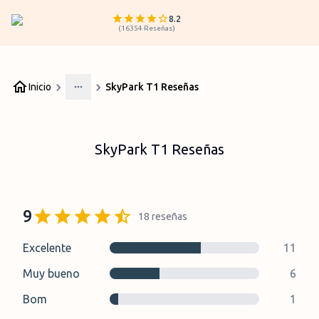
8.2
(
16354
Reseñas
)
Inicio
SkyPark T1 Reseñas
More
SkyPark T1 Reseñas
9
18
reseñas
Excelente
11
Muy bueno
6
Bom
1