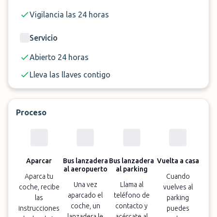
Vigilancia las 24 horas
Servicio
Abierto 24 horas
Lleva las llaves contigo
Proceso
Aparcar
Bus lanzadera
Bus lanzadera
Vuelta a casa
al aeropuerto
al parking
Aparca tu
Cuando
Una vez
Llama al
coche, recibe
vuelves al
aparcado el
teléfono de
las
parking
coche, un
contacto y
instrucciones
puedes
lanzadera le
acércate al