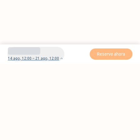
Reserve ahora
14 ago, 12:00 – 21 ago, 12:00
¿Tienes preguntas o problemas con tu
reserva?
Contáctanos