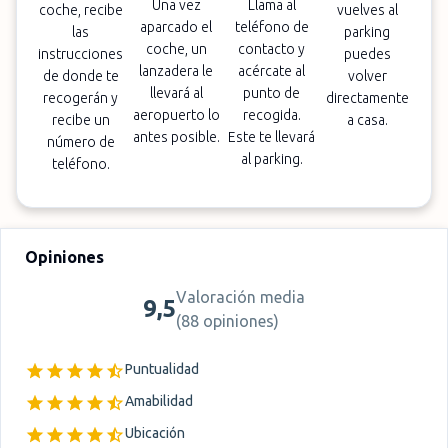
Una vez
Llama al
coche, recibe
vuelves al
aparcado el
teléfono de
las
parking
coche, un
contacto y
instrucciones
puedes
lanzadera le
acércate al
de donde te
volver
llevará al
punto de
recogerán y
directamente
aeropuerto lo
recogida.
recibe un
a casa.
antes posible.
Este te llevará
número de
al parking.
teléfono.
Opiniones
Valoración media
9,5
(
88 opiniones
)
Puntualidad
Amabilidad
Ubicación