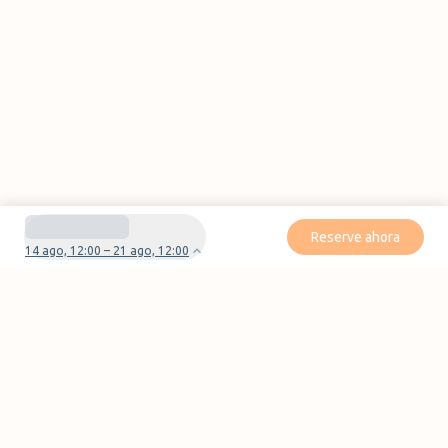
Reserve ahora
14 ago, 12:00 – 21 ago, 12:00
¿Tienes preguntas o problemas con tu
reserva?
Contáctanos