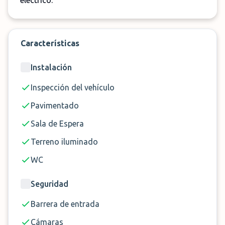
eléctrico.
⏳
Distancia
5 minutos
valla de 3 metros,
Características
gran iluminación,
Instalación
Seguridad
videovigilancia 24h,
🔐
sensor de
Inspección del vehículo
movimiento
Pavimentado
Asientos infantiles
Sala de Espera
para la lanzadera,
Terreno iluminado
limpieza de
🔧 Servicios
WC
vehículos, asistencia
con el arranque, sala
Seguridad
de espera y WC
Barrera de entrada
🚘 Vehículos Aptos
2,2m altura máxima
Cámaras