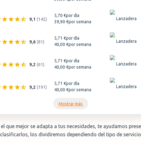
5,70 €
por día
Lanzadera
9,1
(
142
)
39,90 €
por semana
5,71 €
por día
Lanzadera
9,6
(
81
)
40,00 €
por semana
5,71 €
por día
Lanzadera
9,2
(
61
)
40,00 €
por semana
5,71 €
por día
Lanzadera
9,2
(
191
)
40,00 €
por semana
Mostrar más
es el que mejor se adapta a tus necesidades, te ayudamos pres
clasificarlos, los dividiremos dependiendo del tipo de servici