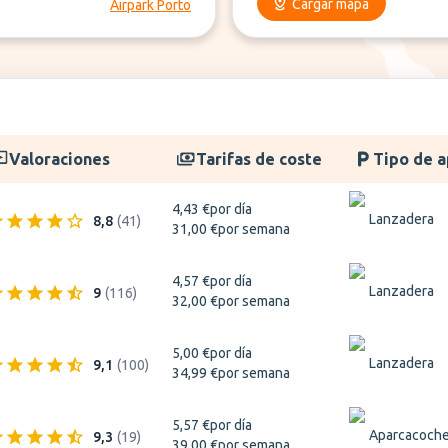
Cargar mapa
Airpark Porto
Valoraciones
Tarifas de coste
Tipo de 
4,43 €
por día
Lanzadera
8,8
(
41
)
31,00 €
por semana
4,57 €
por día
Lanzadera
9
(
116
)
32,00 €
por semana
5,00 €
por día
Lanzadera
9,1
(
100
)
34,99 €
por semana
5,57 €
por día
Aparcacoch
9,3
(
19
)
39,00 €
por semana