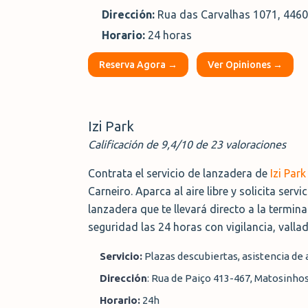
Dirección:
Rua das Carvalhas 1071, 4460
Horario:
24 horas
Reserva Agora →
Ver Opiniones →
Izi Park
Calificación de 9,4/10 de 23 valoraciones
Contrata el servicio de lanzadera de
Izi Park
Carneiro. Aparca al aire libre y solicita ser
lanzadera que te llevará directo a la terminal
seguridad las 24 horas con vigilancia, valla
Servicio:
Plazas descubiertas, asistencia de 
Dirección
: Rua de Paiço 413-467, Matosinhos
Horario:
24h