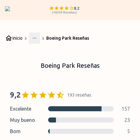
8.2
(
16354
Reseñas
)
Inicio
Boeing Park Reseñas
More
Boeing Park Reseñas
9,2
193
reseñas
Excelente
157
Muy bueno
23
Bom
5