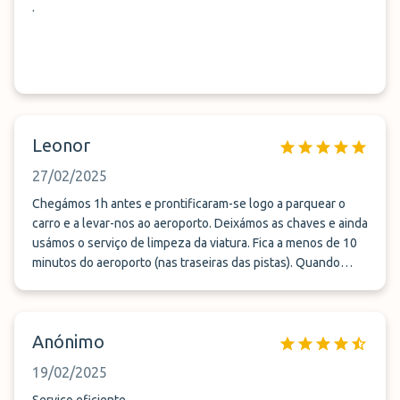
.
Leonor
27/02/2025
Chegámos 1h antes e prontificaram-se logo a parquear o
carro e a levar-nos ao aeroporto. Deixámos as chaves e ainda
usámos o serviço de limpeza da viatura. Fica a menos de 10
minutos do aeroporto (nas traseiras das pistas). Quando
regressámos do voo, em menos de 15 minutos estavam na
porta à nossa espera. Preço muito bom tendo em conta o
serviço prestado. Simpáticos e acessíveis.
Anónimo
19/02/2025