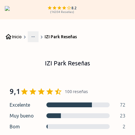
8.2
(
16354
Reseñas
)
Inicio
IZI Park Reseñas
More
IZI Park Reseñas
9,1
100
reseñas
Excelente
72
Muy bueno
23
Bom
2