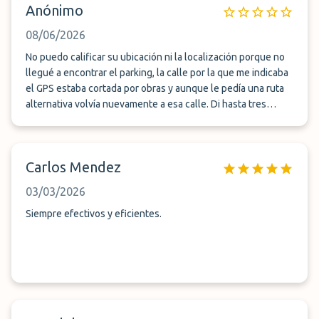
Anónimo
08/06/2026
No puedo calificar su ubicación ni la localización porque no
llegué a encontrar el parking, la calle por la que me indicaba
el GPS estaba cortada por obras y aunque le pedía una ruta
alternativa volvía nuevamente a esa calle. Di hasta tres
vueltas para localizarlo y llamé al contacto de la reserva sin
obtener respuesta. Por desesperación tuve que aparcar en
otro parking. Solicité la devolución del importe y no me la
Carlos Mendez
aceptaron . Creo que la empresa, a sabiendas que la calle
está cortada para acceder, debería avisar y marcar una ruta
03/03/2026
alternativa, ya que si soy de fuera no sé por donde tengo
que dirigirme. A punto estuve de tener un accidente de la
Siempre efectivos y eficientes.
crisis de ansiedad que me dió al ver que se me echaba el
tiempo encima y que podía perder mi vuelo.