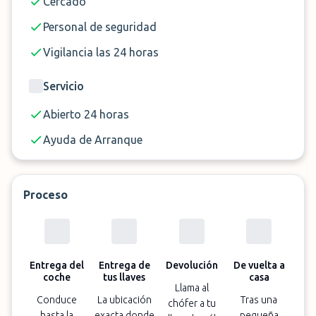
Cercado
Personal de seguridad
Vigilancia las 24 horas
Servicio
Abierto 24 horas
Ayuda de Arranque
Proceso
Entrega del
Entrega de
Devolución
De vuelta a
coche
tus llaves
casa
Llama al
Conduce
La ubicación
Tras una
chófer a tu
hasta la
exacta donde
pequeña