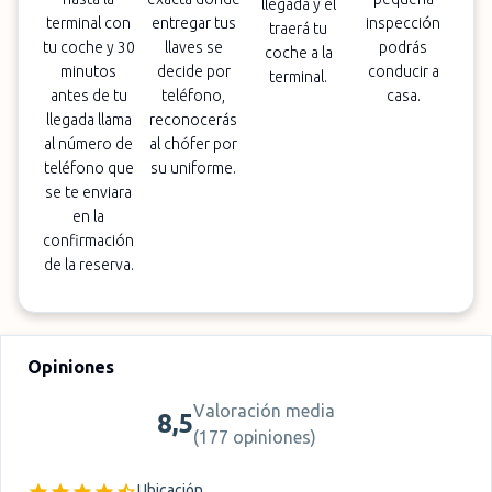
llegada y él
terminal con
entregar tus
inspección
traerá tu
tu coche y 30
llaves se
podrás
coche a la
minutos
decide por
conducir a
terminal.
antes de tu
teléfono,
casa.
llegada llama
reconocerás
al número de
al chófer por
teléfono que
su uniforme.
se te enviara
en la
confirmación
de la reserva.
Opiniones
Valoración media
8,5
(
177 opiniones
)
Ubicación