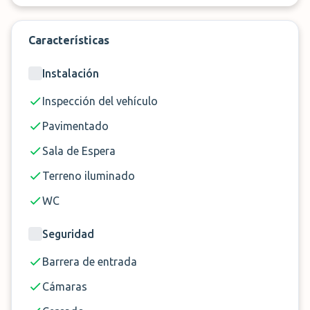
Características
🚘 Servicio
Aparcacoches
⏳
Distancia
Frente a la Terminal
Instalación
🕒 Horario
24 horas
Inspección del vehículo
👌 Además
Lavacoches
Pavimentado
Sala de Espera
Terreno iluminado
WC
Seguridad
Barrera de entrada
Cámaras