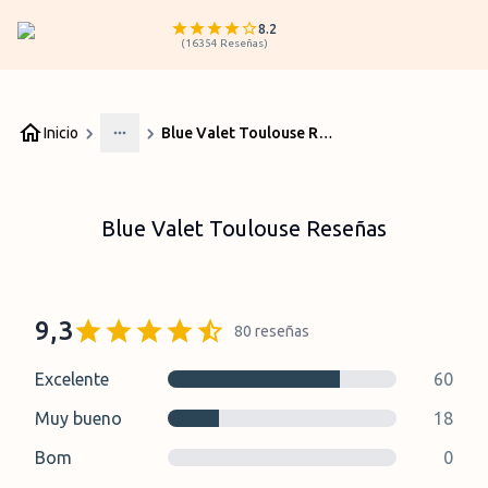
8.2
(
16354
Reseñas
)
Inicio
Blue Valet Toulouse Reseñas
More
Blue Valet Toulouse Reseñas
9,3
80
reseñas
Excelente
60
Muy bueno
18
Bom
0