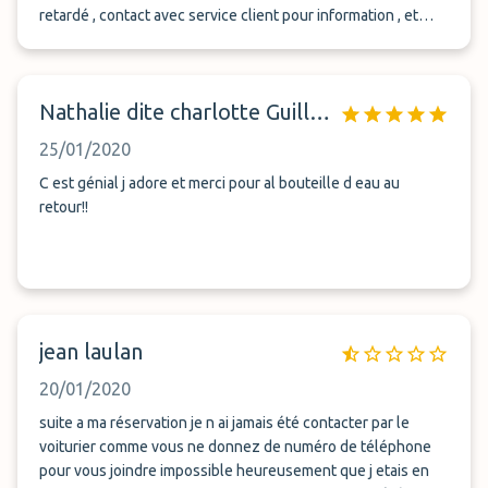
retardé , contact avec service client pour information , et
appel voiturier une fois bagages récupérés , arrivée voiture
en moins de 10 minutes . Bilan très positif , la seule
inquiétude est d'attendre l'appel du contact local , mais
Nathalie dite charlotte Guillemain Darnal
possibilité de reboucler avec le service client qui garantit
que tout est bien programmé .
25/01/2020
C est génial j adore et merci pour al bouteille d eau au
retour!!
jean laulan
20/01/2020
suite a ma réservation je n ai jamais été contacter par le
voiturier comme vous ne donnez de numéro de téléphone
pour vous joindre impossible heureusement que j etais en