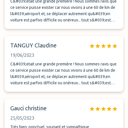
C&#039;etait une grande première ! Nous sommes ravis que
ce service puisse exister car nous vivons à une 60 de km de
l&#039;aéroport et, se déplacer autrement qu&#039;en
voiture est parfois difficile ou onéreux... tout s&#039;est
extrêmement bien passé grâce à BlueValet. Sérieux, rapide,
ponctuel, aimable et gentil, c&#039;est bien mieux
qu&#039;un parking. Le tarif pour une semaine est très
TANGUY Claudine
correct, guère plus élevé que le parkingnlevplus éloigné. Un
grand merci
19/06/2023
C&#039;etait une grande première ! Nous sommes ravis que
ce service puisse exister car nous vivons à une 60 de km de
l&#039;aéroport et, se déplacer autrement qu&#039;en
voiture est parfois difficile ou onéreux... tout s&#039;est
extrêmement bien passé grâce à BlueValet. Sérieux, rapide,
ponctuel, aimable et gentil, c&#039;est bien mieux
qu&#039;un parking. Le tarif pour une semaine est très
Gauci christine
correct, guère plus élevé que le parkingnlevplus éloigné. Un
grand merci
25/05/2023
Très bien, ponctuel, souriant et sympathique