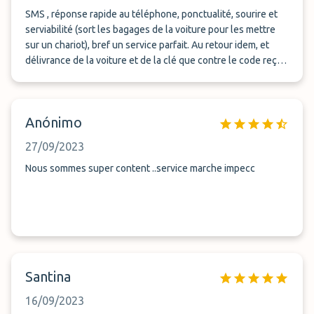
SMS , réponse rapide au téléphone, ponctualité, sourire et
serviabilité (sort les bagages de la voiture pour les mettre
sur un chariot), bref un service parfait. Au retour idem, et
délivrance de la voiture et de la clé que contre le code reçu.
Petite attention :; bouteille d&#039;eau dans la voiture Nous
sommes vraiment très content de Bluevalet et referons
appel à eux lors de nos futurs voyages.
Anónimo
27/09/2023
Nous sommes super content ..service marche impecc
Santina
16/09/2023